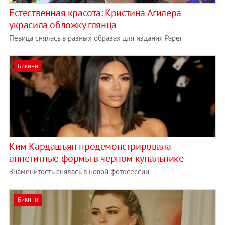
Естественная красота: Кристина Агилера
украсила обложку глянца
Певица снялась в разных образах для издания Paper
Бикини
Ким Кардашьян продемонстрировала
аппетитные формы в черном купальнике
Знаменитость снялась в новой фотосессии
Бикини