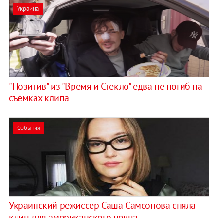
Украина
"Позитив" из "Время и Стекло" едва не погиб на
съемках клипа
События
Украинский режиссер Саша Самсонова сняла
клип для американского певца