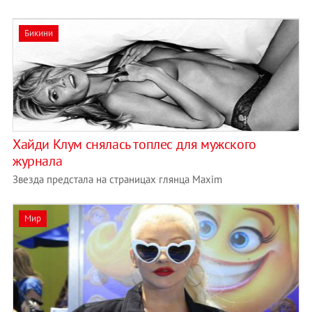
Бикини
Хайди Клум снялась топлес для мужского
журнала
Звезда предстала на страницах глянца Maxim
Мир