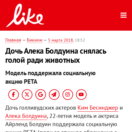
Главная
—
Бикини
—
5 марта 2018
, 18:52
Дочь Алека Болдуина снялась
голой ради животных
Модель поддержала социальную
акцию PETA
Дочь голливудских актеров
Ким Бесинджер
и
Алека Болдуина
, 22-летня модель и актриса
Айрленд Болдуин поддержала социальную