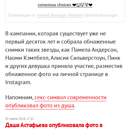
conscious choices ❤️🐺🦊🐻❤️
Публикация от
Ireland Basinger-Baldwin
(@irelandbasingerbaldwin)
В кампании, которая существует уже не
первый десяток лет и собрала обнаженные
снимки таких звезды, как Памела Андерсон,
Наоми Кэмпбелл, Алисия Сильверстоун, Пинк
и других девушка приняла участие, разместив
обнаженное фото на личной странице в
Instagram.
Напомним,
секс-символ современности
опубликовал фото из душа
.
05 марта 2018, 17:22
Даша Астафьева опубликовала фото в