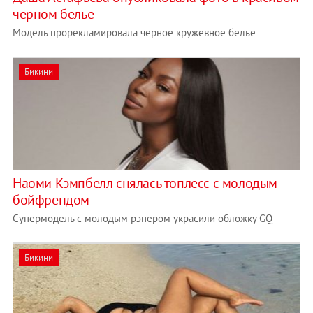
черном белье
Модель прорекламировала черное кружевное белье
Бикини
Наоми Кэмпбелл снялась топлесс с молодым
бойфрендом
Супермодель с молодым рэпером украсили обложку GQ
Бикини