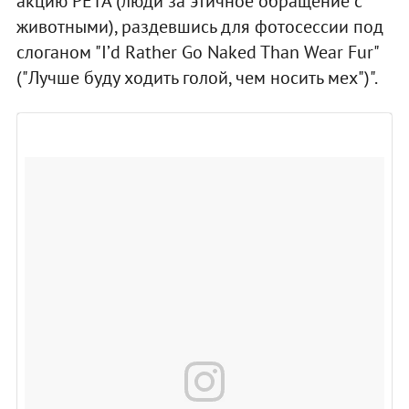
акцию PETA (люди за этичное обращение с
животными), раздевшись для фотосессии под
слоганом "I’d Rather Go Naked Than Wear Fur"
("Лучше буду ходить голой, чем носить мех")".