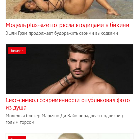
Модель plus-size потрясла ягодицами в бикини
Эшли Грэм продолжает будоражить своими выходками
Бикини
Секс-символ современности опубликовал фото
из душа
Модель и блогер Марьяно Ди Вайо порадовал подписчиц
голым торсом