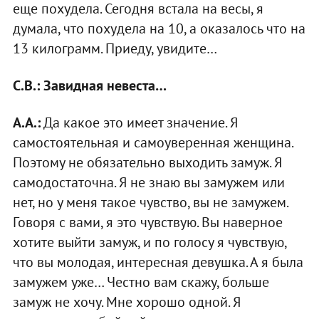
еще похудела. Сегодня встала на весы, я
думала, что похудела на 10, а оказалось что на
13 килограмм. Приеду, увидите…
С.В.: Завидная невеста…
А.А.:
Да какое это имеет значение. Я
самостоятельная и самоуверенная женщина.
Поэтому не обязательно выходить замуж. Я
самодостаточна. Я не знаю вы замужем или
нет, но у меня такое чувство, вы не замужем.
Говоря с вами, я это чувствую. Вы наверное
хотите выйти замуж, и по голосу я чувствую,
что вы молодая, интересная девушка. А я была
замужем уже… Честно вам скажу, больше
замуж не хочу. Мне хорошо одной. Я