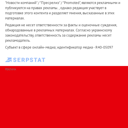
"Новости компаний" / "Пресрелиз" / "Promoted", являются рекламными и
публикуются на правах рекламы. , однако редакция участвует в
подготовке этого контента и разделяет мнения, высказанные в этих
материалах.
Редакция не несет ответственности за факты и оценочные суждения,
обнародованные в рекламных материалах. Согласно украинскому
законодательству, ответственность за содержание рекламы несет
рекламодатель.
Субъект в сфере онлайн-медиа; идентификатор медиа - R40-05097
РЕКЛАМА