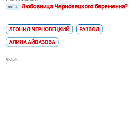
Любовница Черновецкого беременна?
ФОТО
ЛЕОНИД ЧЕРНОВЕЦКИЙ
РАЗВОД
АЛИНА АЙВАЗОВА
РЕКЛАМА