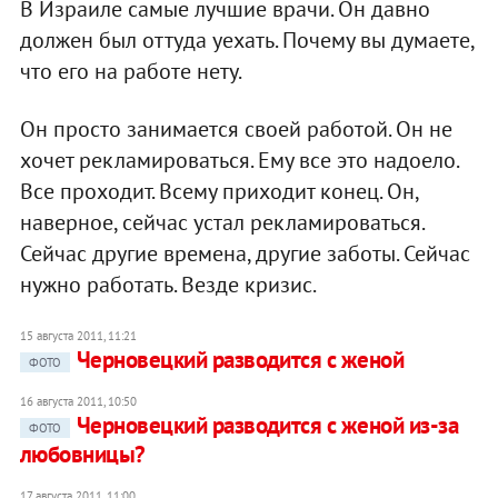
В Израиле самые лучшие врачи. Он давно
должен был оттуда уехать. Почему вы думаете,
что его на работе нету.
Он просто занимается своей работой. Он не
хочет рекламироваться. Ему все это надоело.
Все проходит. Всему приходит конец. Он,
наверное, сейчас устал рекламироваться.
Сейчас другие времена, другие заботы. Сейчас
нужно работать. Везде кризис.
15 августа 2011, 11:21
Черновецкий разводится с женой
ФОТО
16 августа 2011, 10:50
Черновецкий разводится с женой из-за
ФОТО
любовницы?
17 августа 2011, 11:00