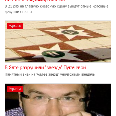
В 21 раз на главную киевскую сцену выйдут самые красивые
девушки страны
Украина
В Ялте разрушили "звезду" Пугачевой
Памятный знак на "Аллее звезд" уничтожили вандалы
Украина