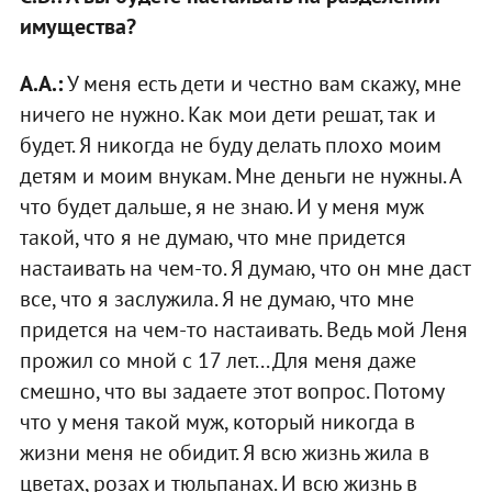
имущества?
А.А.:
У меня есть дети и честно вам скажу, мне
ничего не нужно. Как мои дети решат, так и
будет. Я никогда не буду делать плохо моим
детям и моим внукам. Мне деньги не нужны. А
что будет дальше, я не знаю. И у меня муж
такой, что я не думаю, что мне придется
настаивать на чем-то. Я думаю, что он мне даст
все, что я заслужила. Я не думаю, что мне
придется на чем-то настаивать. Ведь мой Леня
прожил со мной с 17 лет... Для меня даже
смешно, что вы задаете этот вопрос. Потому
что у меня такой муж, который никогда в
жизни меня не обидит. Я всю жизнь жила в
цветах, розах и тюльпанах. И всю жизнь в