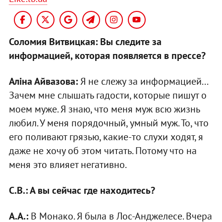
Соломия Витвицкая: Вы следите за
информацией, которая появляется в прессе?
Аліна Айвазова:
Я не слежу за информацией...
Зачем мне слышать гадости, которые пишут о
моем муже. Я знаю, что меня муж всю жизнь
любил. У меня порядочный, умный муж. То, что
его поливают грязью, какие-то слухи ходят, я
даже не хочу об этом читать. Потому что на
меня это влияет негативно.
С.В.: А вы сейчас где находитесь?
А.А.:
В Монако. Я была в Лос-Анджелесе. Вчера