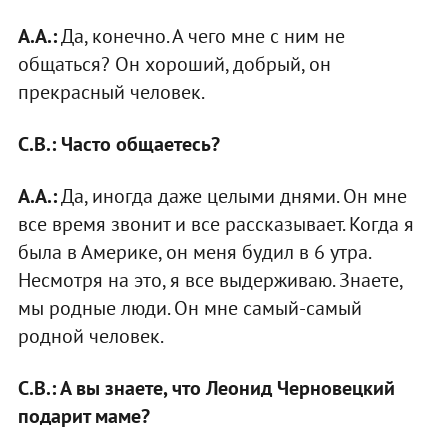
А.А.:
Да, конечно. А чего мне с ним не
общаться? Он хороший, добрый, он
прекрасный человек.
С.В.: Часто общаетесь?
А.А.:
Да, иногда даже целыми днями. Он мне
все время звонит и все рассказывает. Когда я
была в Америке, он меня будил в 6 утра.
Несмотря на это, я все выдерживаю. Знаете,
мы родные люди. Он мне самый-самый
родной человек.
С.В.: А вы знаете, что Леонид Черновецкий
подарит маме?