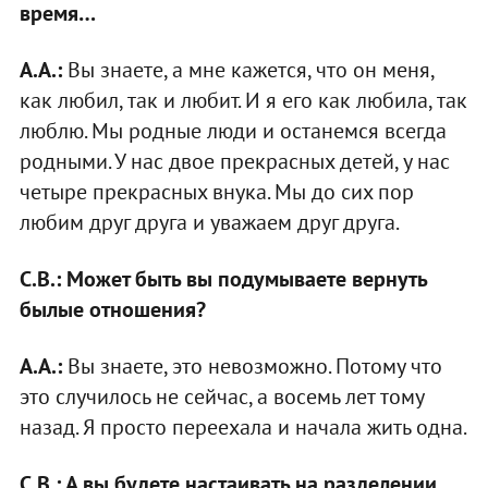
время…
А.А.:
Вы знаете, а мне кажется, что он меня,
как любил, так и любит. И я его как любила, так
люблю. Мы родные люди и останемся всегда
родными. У нас двое прекрасных детей, у нас
четыре прекрасных внука. Мы до сих пор
любим друг друга и уважаем друг друга.
С.В.: Может быть вы подумываете вернуть
былые отношения?
А.А.:
Вы знаете, это невозможно. Потому что
это случилось не сейчас, а восемь лет тому
назад. Я просто переехала и начала жить одна.
С.В.: А вы будете настаивать на разделении