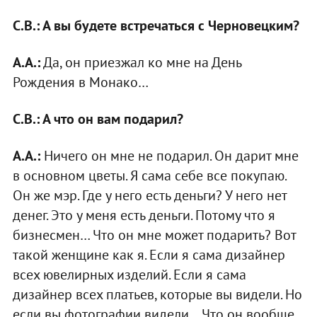
С.В.: А вы будете встречаться с Черновецким?
А.А.:
Да, он приезжал ко мне на День
Рождения в Монако…
С.В.: А что он вам подарил?
А.А.:
Ничего он мне не подарил. Он дарит мне
в основном цветы. Я сама себе все покупаю.
Он же мэр. Где у него есть деньги? У него нет
денег. Это у меня есть деньги. Потому что я
бизнесмен… Что он мне может подарить? Вот
такой женщине как я. Если я сама дизайнер
всех ювелирных изделий. Если я сама
дизайнер всех платьев, которые вы видели. Но
если вы фотографии видели… Что он вообще