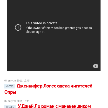
04 августа 2011, 12:45
Дженнифер Лопес одела читателей
ФОТО
Опры
09 августа 2011, 13:11
У Джей Ло роман с манекенщиком
ВИДЕО