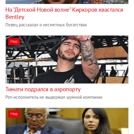
На "Детской Новой волне" Киркоров хвастался
Bentley
Певец рассказал о несметных богатствах
Мир
Тимати подрался в аэропорту
Рэп-исполнитель не выдержал шумной компании
Мир