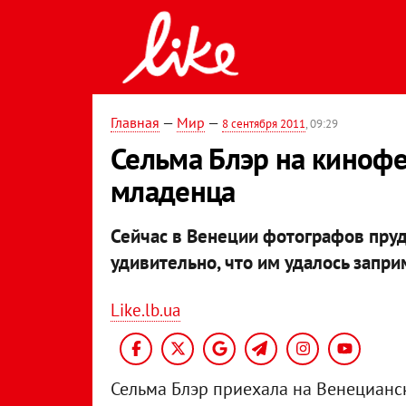
Главная
—
Мир
—
8 сентября 2011
, 09:29
Сельма Блэр на кинофе
младенца
Сейчас в Венеции фотографов пруд
удивительно, что им удалось запр
Like.lb.ua
Сельма Блэр приехала на Венецианс