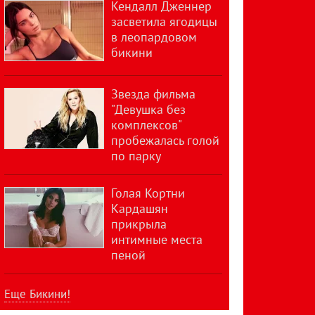
Кендалл Дженнер
засветила ягодицы
в леопардовом
бикини
Звезда фильма
"Девушка без
комплексов"
пробежалась голой
по парку
Голая Кортни
Кардашян
прикрыла
интимные места
пеной
Еще Бикини!