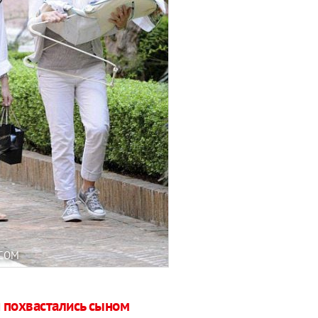
.COM
 похвастались сыном