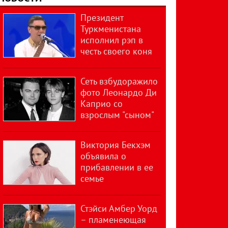
Президент
Туркменистана
исполнил рэп в
честь своего коня
Сеть взбудоражило
фото Леонардо Ди
Каприо со
взрослым "сыном"
Виктория Бекхэм
объявила о
прибавлении в ее
семье
Стэйси Амбер Уорд
– пламенеющая