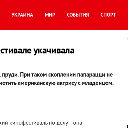
УКРАИНА
МИР
СОБЫТИЯ
СПОРТ
стивале укачивала
 пруди. При таком скоплении папарацци не
иметить американскую актрису с младенцем.
кий кинофестиваль по делу – она