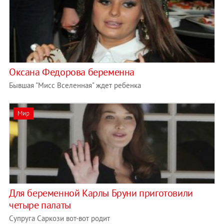
Оксана Федорова беременна
Бывшая "Мисс Вселенная" ждет ребенка
Мир
Для беременной Карлы Бруни приготовили
четыре палаты
Супруга Саркози вот-вот родит