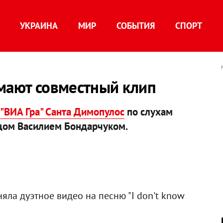
УКРАИНА
МИР
СОБЫТИЯ
СПОРТ
имают совместный клип
"ВИА Гра" Санта Димопулос
по слухам
вцом Василием Бондарчуком.
яла дуэтное видео на песню "I don't know