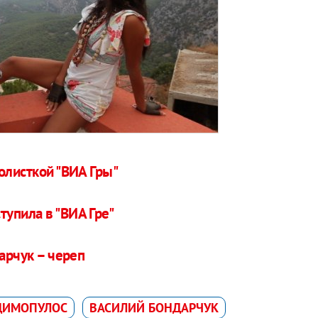
олисткой "ВИА Гры"
упила в "ВИА Гре"
дарчук – череп
ДИМОПУЛОС
ВАСИЛИЙ БОНДАРЧУК