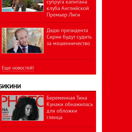
супруга капитана
клуба Английской
Премьер-Лиги
Дядю президента
Сирии будут судить
за мошенничество
Еще новостей!
БИКИНИ
Беременная Тина
Кунаки обнажилась
для обложки
глянца