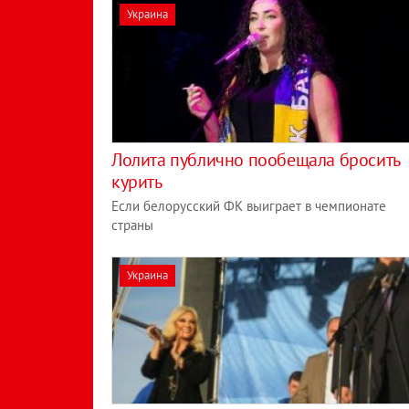
Украина
Лолита публично пообещала бросить
курить
Если белорусский ФК выиграет в чемпионате
страны
Украина