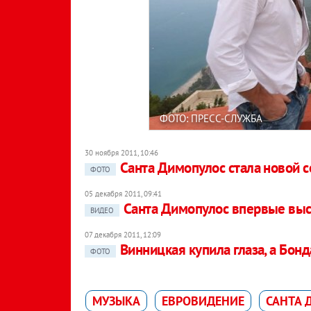
ФОТО: ПРЕСС-СЛУЖБА
30 ноября 2011, 10:46
Санта Димопулос стала новой с
ФОТО
05 декабря 2011, 09:41
Санта Димопулос впервые выст
ВИДЕО
07 декабря 2011, 12:09
Винницкая купила глаза, а Бон
ФОТО
МУЗЫКА
ЕВРОВИДЕНИЕ
САНТА 