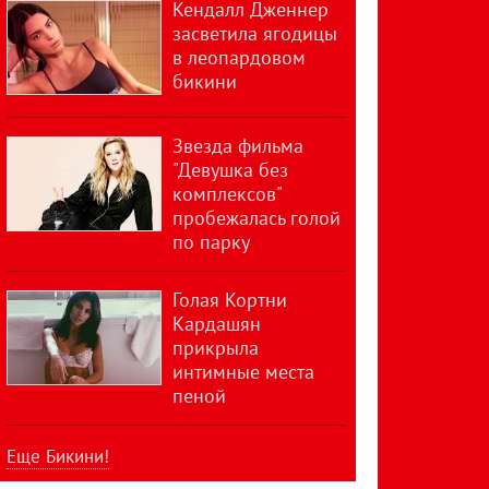
Кендалл Дженнер
засветила ягодицы
в леопардовом
бикини
Звезда фильма
"Девушка без
комплексов"
пробежалась голой
по парку
Голая Кортни
Кардашян
прикрыла
интимные места
пеной
Еще Бикини!