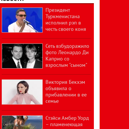
Президент
Туркменистана
исполнил рэп в
честь своего коня
Сеть взбудоражило
фото Леонардо Ди
Каприо со
взрослым "сыном"
Виктория Бекхэм
объявила о
прибавлении в ее
семье
Стэйси Амбер Уорд
– пламенеющая