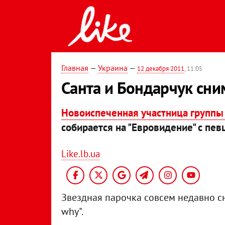
Главная
—
Украина
—
12 декабря 2011
, 11:05
Санта и Бондарчук сн
Новоиспеченная участница группы 
собирается на "Евровидение" с пе
Like.lb.ua
Звездная парочка совсем недавно сн
why".