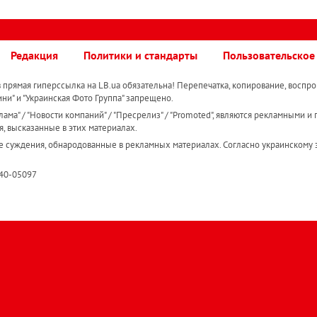
Редакция
Политики и стандарты
Пользовательское
прямая гиперссылка на LB.ua обязательна! Перепечатка, копирование, воспро
ини" и "Украинская Фото Группа" запрещено.
ама" / "Новости компаний" / "Пресрелиз" / "Promoted", являются рекламными и 
я, высказанные в этих материалах.
е суждения, обнародованные в рекламных материалах. Согласно украинскому з
R40-05097