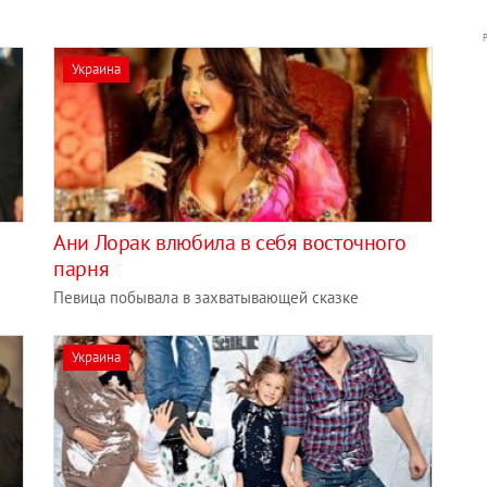
Украина
Ани Лорак влюбила в себя восточного
парня
Певица побывала в захватывающей сказке
Украина