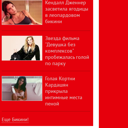
Кендалл Дженнер
засветила ягодицы
в леопардовом
бикини
Звезда фильма
"Девушка без
комплексов"
пробежалась голой
по парку
Голая Кортни
Кардашян
прикрыла
интимные места
пеной
Еще Бикини!