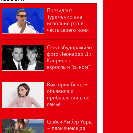
Президент
Туркменистана
исполнил рэп в
честь своего коня
Сеть взбудоражило
фото Леонардо Ди
Каприо со
взрослым "сыном"
Виктория Бекхэм
объявила о
прибавлении в ее
семье
Стэйси Амбер Уорд
– пламенеющая