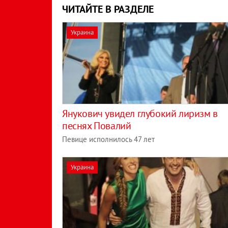
ЧИТАЙТЕ В РАЗДЕЛЕ
Украина
Янукович увидел глубокий лиризм в
песнях Повалий
Певице исполнилось 47 лет
Украина