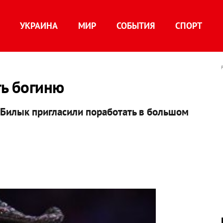
УКРАИНА
МИР
СОБЫТИЯ
СПОРТ
ть богиню
 Билык
пригласили поработать в большом