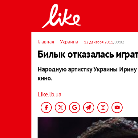
Главная
—
Украина
—
12 декабря 2011
, 09:02
Билык отказалась игра
Народную артистку Украины
Ирину
кино.
Like.lb.ua