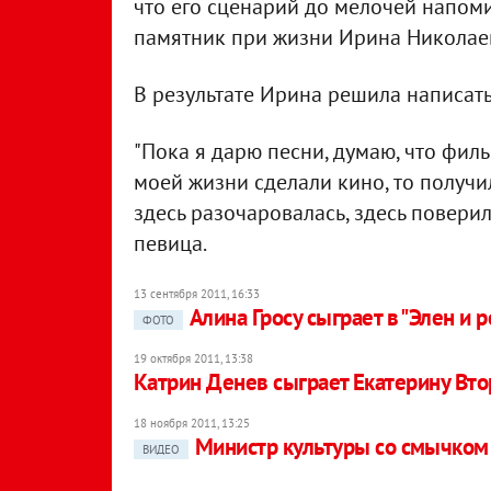
что его сценарий до мелочей напоми
памятник при жизни Ирина Николаев
В результате Ирина решила написать
"Пока я дарю песни, думаю, что филь
моей жизни сделали кино, то получил
здесь разочаровалась, здесь поверила
певица.
13 сентября 2011, 16:33
Алина Гросу сыграет в "Элен и 
ФОТО
19 октября 2011, 13:38
Катрин Денев сыграет Екатерину Вт
18 ноября 2011, 13:25
Министр культуры со смычком 
ВИДЕО