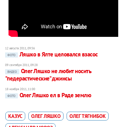
12 августа 2011, 09:56
Ляшко в Ялте целовался взасос
ФОТО
09 сентября 2011, 09:28
Олег Ляшко не любит носить
ВИДЕО
"педерастические" джинсы
18 ноября 2011, 11:00
Олег Ляшко ел в Раде землю
ФОТО
КАЗУС
ОЛЕГ ЛЯШКО
ОЛЕГ ТЯГНИБОК