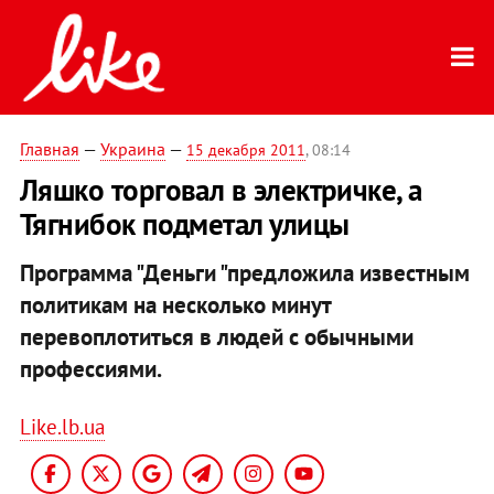
Главная
—
Украина
—
15 декабря 2011
, 08:14
Ляшко торговал в электричке, а
Тягнибок подметал улицы
Программа
"Деньги
"предложила известным
политикам на несколько минут
перевоплотиться в людей с обычными
профессиями.
Like.lb.ua