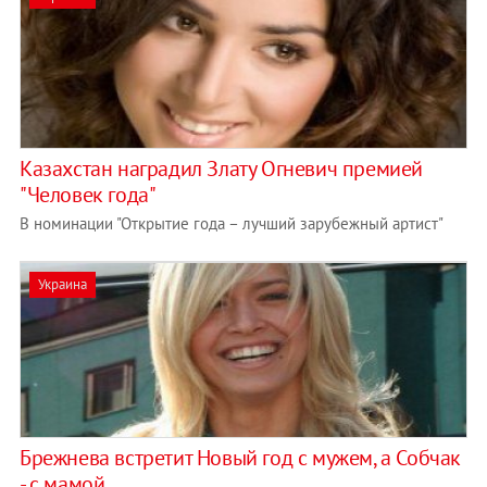
Казахстан наградил Злату Огневич премией
"Человек года"
В номинации "Открытие года – лучший зарубежный артист"
Украина
Брежнева встретит Новый год с мужем, а Собчак
- с мамой