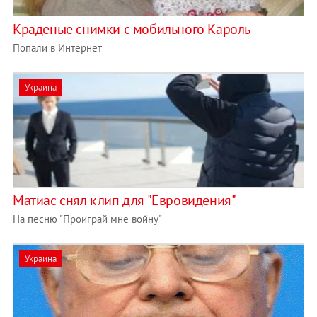
Краденые снимки с мобильного Кароль
Попали в Интернет
Украина
Матиас снял клип для "Евровидения"
На песню "Проиграй мне войну"
Украина