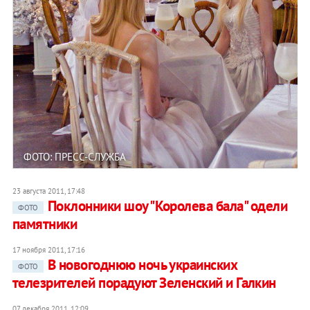
ФОТО: ПРЕСС-СЛУЖБА
23 августа 2011, 17:48
Поклонники шоу "Королева бала" одели
ФОТО
памятники
17 ноября 2011, 17:16
В новогоднюю ночь украинских
ФОТО
телезрителей порадуют Зеленский и Галкин
07 декабря 2011, 12:09