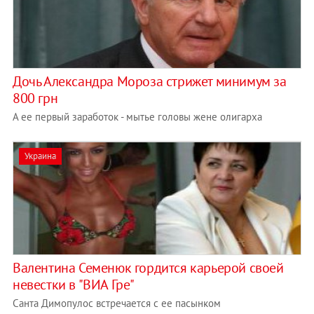
Дочь Александра Мороза стрижет минимум за
800 грн
А ее первый заработок - мытье головы жене олигарха
Украина
Валентина Семенюк гордится карьерой своей
невестки в "ВИА Гре"
Санта Димопулос встречается с ее пасынком