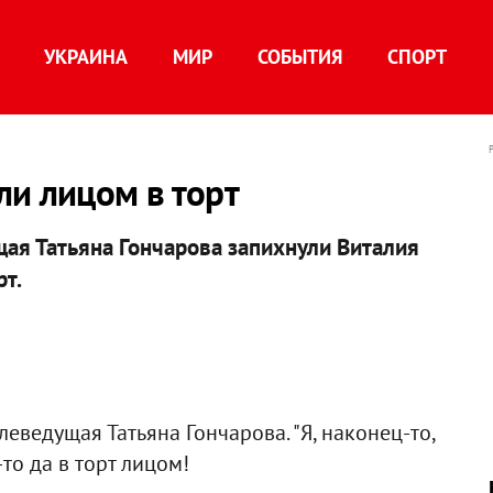
УКРАИНА
МИР
СОБЫТИЯ
СПОРТ
и лицом в торт
щая Татьяна Гончарова запихнули Виталия
т.
леведущая Татьяна Гончарова. "Я, наконец-то,
то да в торт лицом!