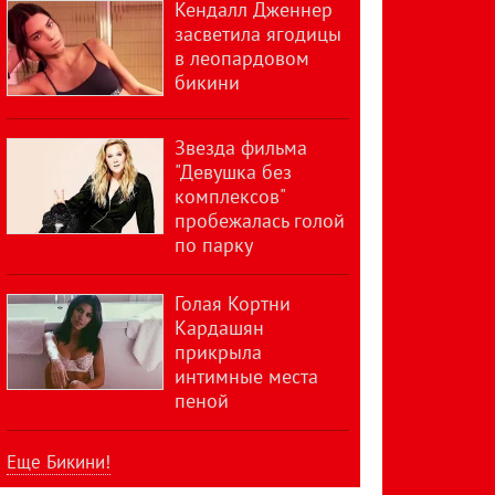
Кендалл Дженнер
засветила ягодицы
в леопардовом
бикини
Звезда фильма
"Девушка без
комплексов"
пробежалась голой
по парку
Голая Кортни
Кардашян
прикрыла
интимные места
пеной
Еще Бикини!