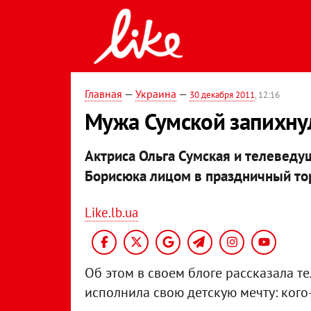
Главная
—
Украина
—
30 декабря 2011
, 12:16
Мужа Сумской запихнул
Актриса Ольга Сумская и телеведу
Борисюка лицом в праздничный тор
Like.lb.ua
Об этом в своем блоге рассказала те
исполнила свою детскую мечту: кого-