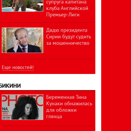
супруга капитана
клуба Английской
Премьер-Лиги
Дядю президента
Сирии будут судить
за мошенничество
Еще новостей!
БИКИНИ
Беременная Тина
Кунаки обнажилась
для обложки
глянца