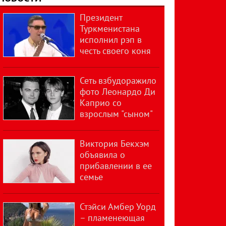
Президент
Туркменистана
исполнил рэп в
честь своего коня
Сеть взбудоражило
фото Леонардо Ди
Каприо со
взрослым "сыном"
Виктория Бекхэм
объявила о
прибавлении в ее
семье
Стэйси Амбер Уорд
– пламенеющая