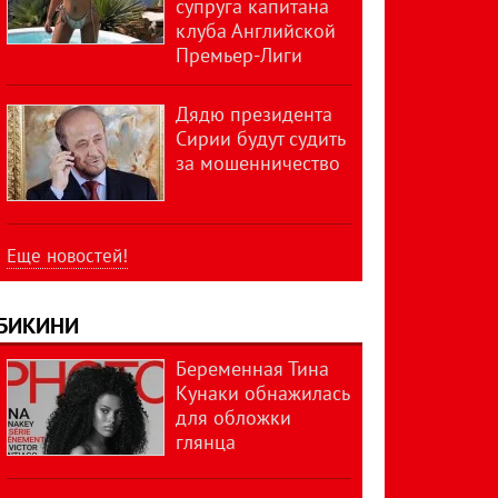
супруга капитана
клуба Английской
Премьер-Лиги
Дядю президента
Сирии будут судить
за мошенничество
Еще новостей!
БИКИНИ
Беременная Тина
Кунаки обнажилась
для обложки
глянца