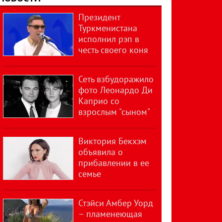
Президент
Туркменистана
исполнил рэп в
честь своего коня
Сеть взбудоражило
фото Леонардо Ди
Каприо со
взрослым "сыном"
Виктория Бекхэм
объявила о
прибавлении в ее
семье
Стэйси Амбер Уорд
– пламенеющая