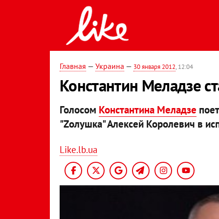
Главная
—
Украина
—
30 января 2012
, 12:04
Константин Меладзе с
Голосом
Константина Меладзе
поет
"Zолушка" Алексей Королевич в ис
Like.lb.ua