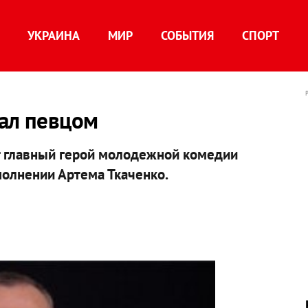
УКРАИНА
МИР
СОБЫТИЯ
СПОРТ
тал певцом
 главный герой молодежной комедии
полнении Артема Ткаченко.