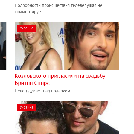
Подробности происшествия телеведущая не
комментирует
Украина
Козловского пригласили на свадьбу
Бритни Спирс
Певец думает над подарком
Украина