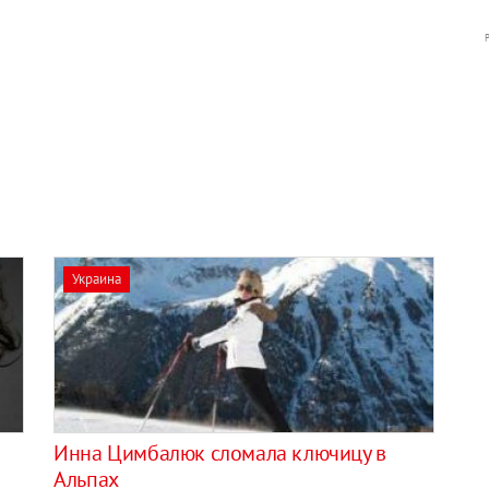
Украина
Инна Цимбалюк сломала ключицу в
Альпах