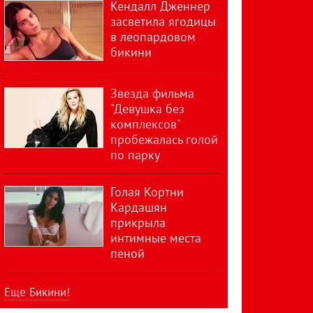
Кендалл Дженнер
засветила ягодицы
в леопардовом
бикини
Звезда фильма
"Девушка без
комплексов"
пробежалась голой
по парку
Голая Кортни
Кардашян
прикрыла
интимные места
пеной
Еще Бикини!