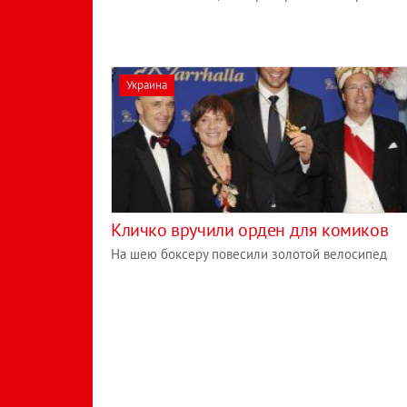
Украина
Кличко вручили орден для комиков
На шею боксеру повесили золотой велосипед