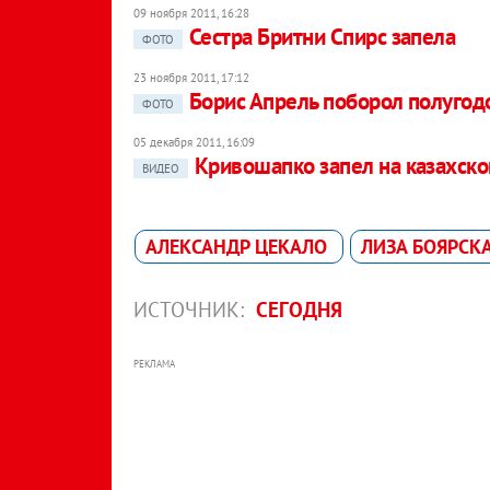
09 ноября 2011, 16:28
Сестра Бритни Спирс запела
ФОТО
23 ноября 2011, 17:12
Борис Апрель поборол полугод
ФОТО
05 декабря 2011, 16:09
Кривошапко запел на казахск
ВИДЕО
АЛЕКСАНДР ЦЕКАЛО
ЛИЗА БОЯРСК
ИСТОЧНИК:
СЕГОДНЯ
РЕКЛАМА