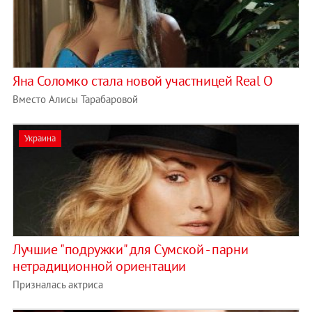
Яна Соломко стала новой участницей Real O
Вместо Алисы Тарабаровой
Украина
Лучшие "подружки" для Сумской - парни
нетрадиционной ориентации
Призналась актриса