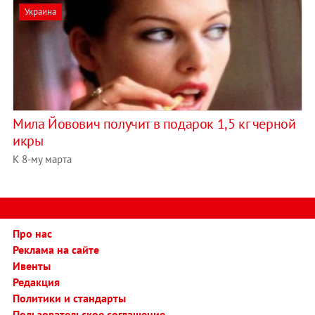
Украина
Мила Йовович получит в подарок 1,5 кг черной
икры
К 8-му марта
Про нас
Реклама на сайте
Ивенты
Редакция
Политики и стандарты
Пользовательское соглашение