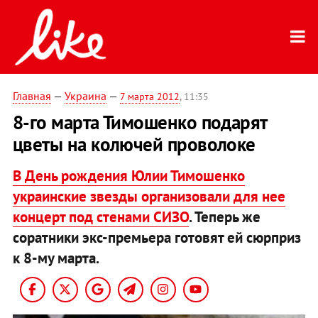
Главная
—
Украина
—
7 марта 2012
, 11:35
8-го марта Тимошенко подарят
цветы на колючей проволоке
В День рождения Юлии Тимошенко
украинские звезды организовали для нее
концерт под стенами СИЗО
. Теперь же
соратники экс-премьера готовят ей сюрприз
к 8-му марта.