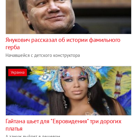
Янукович рассказал об истории фамильного
герба
Начавшейся с детского конструктора
Украина
Гайтана шьет для "Евровидения" три дорогих
платья
А замуж выйдет в дешевом