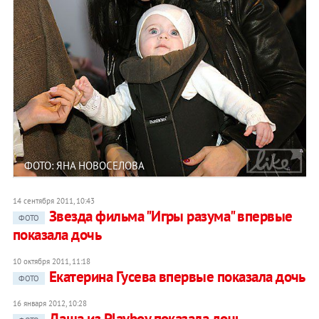
ФОТО: ЯНА НОВОСЕЛОВА
14 сентября 2011, 10:43
Звезда фильма "Игры разума" впервые
ФОТО
показала дочь
10 октября 2011, 11:18
Екатерина Гусева впервые показала дочь
ФОТО
16 января 2012, 10:28
Даша из Playboy показала дочь