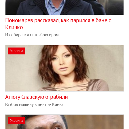
Пономарев рассказал, как парился в бане с
Кличко
И собирался стать боксером
Украина
Анюту Славскую ограбили
Разбив машину в центре Киева
Украина