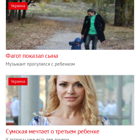
Украина
Фагот показал сына
Музыкант прогулялся с ребенком
Украина
Сумская мечтает о третьем ребенке
У актрисы уже есть две дочери