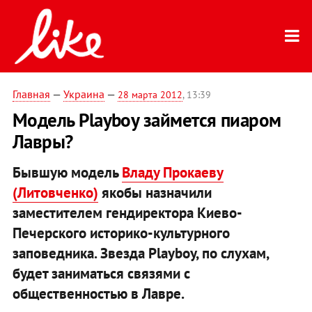
Главная
—
Украина
—
28 марта 2012
, 13:39
Модель Playboy займется пиаром
Лавры?‎
Бывшую модель
Владу Прокаеву
(Литовченко)
якобы назначили
заместителем гендиректора Киево-
Печерского историко-культурного
заповедника. Звезда Playboy, по слухам,
будет заниматься связями с
общественностью в Лавре.