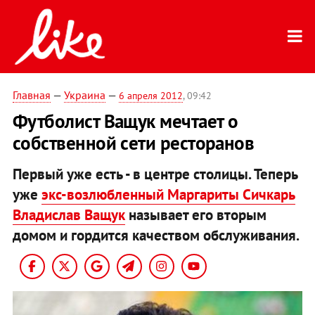
Главная
—
Украина
—
6 апреля 2012
, 09:42
Футболист Ващук мечтает о
собственной сети ресторанов
Первый уже есть - в центре столицы. Теперь
уже
экс-возлюбленный Маргариты Сичкарь
Владислав Ващук
называет его вторым
домом и гордится качеством обслуживания.