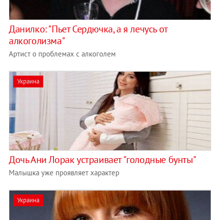
Данилко: "Пьет Сердючка, а я лечусь от
алкоголизма"
Артист о проблемах с алкоголем
Украина
Дочь Ани Лорак устраивает "голодные бунты"
Малышка уже проявляет характер
Украина