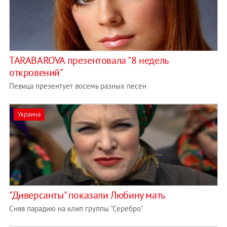
TARABAROVA презентовала "8 недель
откровений"
Певица презентует восемь разных песен
Украина
"Диверсанты" показали Любину мать
Сняв парадию на клип группы "Серебро"