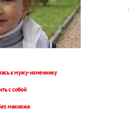
лась к мужу-изменнику
ть с собой
без макияжа