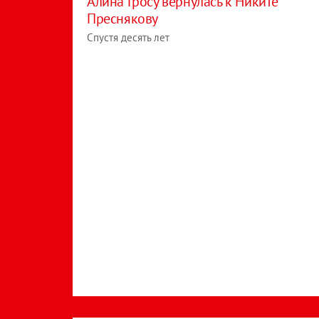
Алина Гросу вернулась к Никите
Преснякову
Спустя десять лет