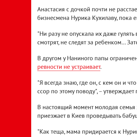
Анастасия с дочкой почти не расстае
бизнесмена Нурика Кухилаву, пока е
"Ни разу не опускала их даже гулят
смотрят, не следят за ребенком… Зат
В другом у Наниного папы ограниче
ревности не устраивает
.
"Я всегда знаю, где он, с кем он и чт
ссор по этому поводу", – утверждает 
В настоящий момент молодая семья ж
приезжает в Киев проведывать бабуш
"Как теща, мама придирается к Нурику