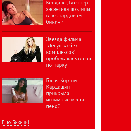
Кендалл Дженнер
засветила ягодицы
в леопардовом
бикини
Звезда фильма
"Девушка без
комплексов"
пробежалась голой
по парку
Голая Кортни
Кардашян
прикрыла
интимные места
пеной
Еще Бикини!