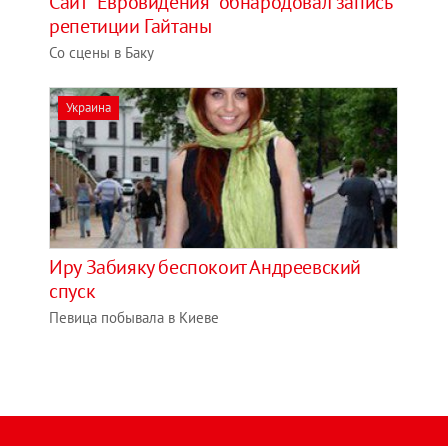
Сайт "Евровидения" обнародовал запись
репетиции Гайтаны
Со сцены в Баку
Украина
Иру Забияку беспокоит Андреевский
спуск
Певица побывала в Киеве