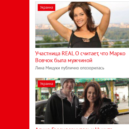
Украина
Участница REAL O считает, что Марко
Вовчок была мужчиной
Лина Мицуки публично опозорилась
Украина