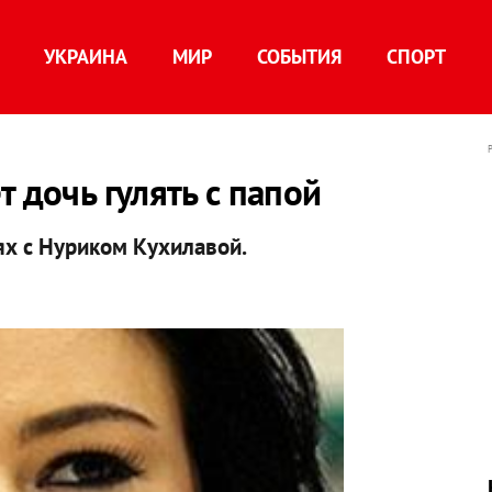
УКРАИНА
МИР
СОБЫТИЯ
СПОРТ
 дочь гулять с папой
ях с Нуриком Кухилавой.