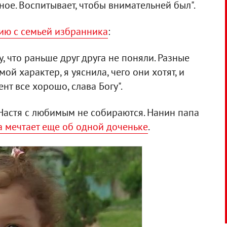
ное. Воспитывает, чтобы внимательней был".
ю с семьей избранника
:
, что раньше друг друга не поняли. Разные
мой характер, я уяснила, чего они хотят, и
нт все хорошо, слава Богу".
Настя с любимым не собираются. Нанин папа
 мечтает еще об одной доченьке
.