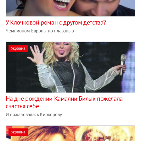
У Клочковой роман с другом детства?
Чемпионом Европы по плаванью
Украина
На дне рождении Камалии Билык пожелала
счастья себе
И пожаловалась Киркорову
Украина