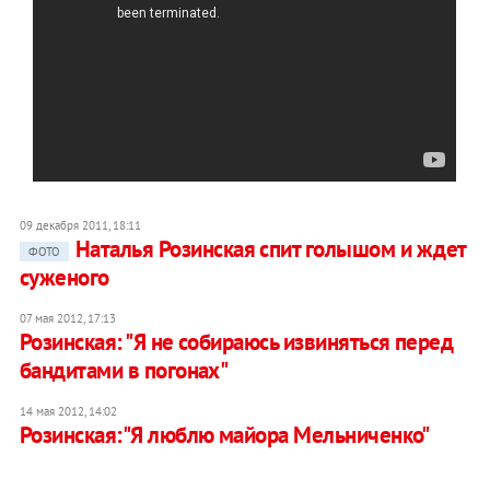
09 декабря 2011, 18:11
Наталья Розинская спит голышом и ждет
ФОТО
суженого
07 мая 2012, 17:13
Розинская: "Я не собираюсь извиняться перед
бандитами в погонах"
14 мая 2012, 14:02
Розинская:"Я люблю майора Мельниченко"