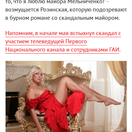
то, что я люблю майора Мельниченко!" -
возмущается Розинская, которую подозревают
в бурном романе со скандальным майором.
Напомним, в начале мая вспыхнул скандал с
участием телеведущей Первого
Национального канала и сотрудниками ГАИ
.