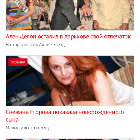
Ален Делон оставил в Харькове свой отпечаток
На харьковской Аллее звезд
Украина
Снежана Егорова показала новорожденного
сына
Малышу всего месяц