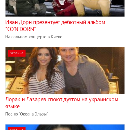
Иван Дорн презентует дебютный альбом
"CO'N'DORN"
На сольном концерте в Киеве
Украина
Лорак и Лазарев споют дуэтом на украинском
языке
Песню "Океана Эльзы"