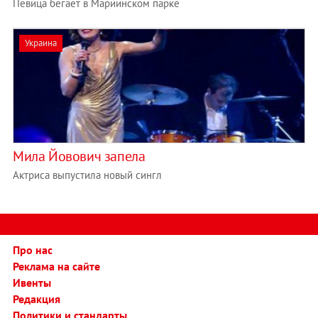
Певица бегает в Мариинском парке
Украина
Мила Йовович запела
Актриса выпустила новый сингл
Про нас
Реклама на сайте
Ивенты
Редакция
Политики и стандарты