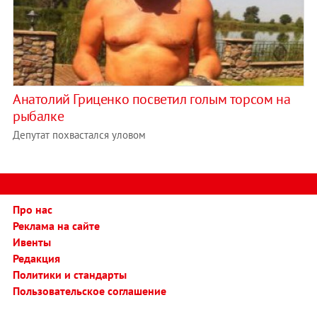
Анатолий Гриценко посветил голым торсом на
рыбалке
Депутат похвастался уловом
Про нас
Реклама на сайте
Ивенты
Редакция
Политики и стандарты
Пользовательское соглашение