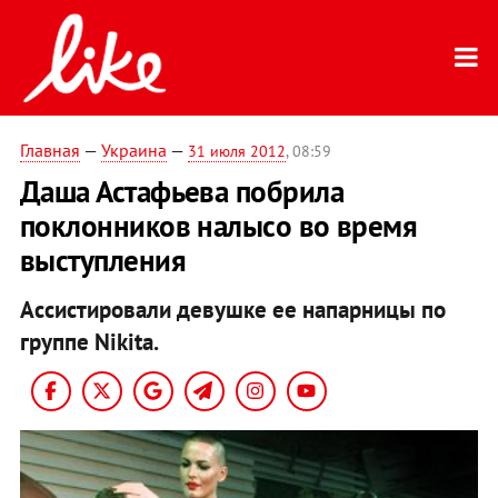
Главная
—
Украина
—
31 июля 2012
, 08:59
Даша Астафьева побрила
поклонников налысо во время
выступления
Ассистировали девушке ее напарницы по
группе Nikita.