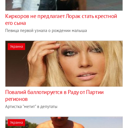
Киркоров не предлагает Лорак стать крестной
его сына
Певица первой узнала о рождении малыша
Украина
Повалий баллотируется в Раду от Партии
регионов
Артистка "метит" в депутаты
Украина