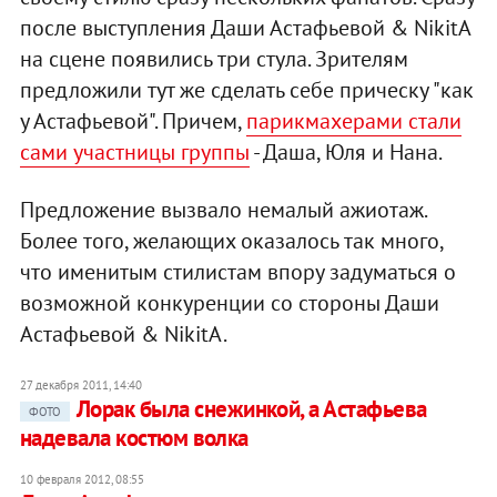
после выступления Даши Астафьевой & NikitA
на сцене появились три стула. Зрителям
предложили тут же сделать себе прическу "как
у Астафьевой". Причем,
парикмахерами стали
сами участницы группы
- Даша, Юля и Нана.
Предложение вызвало немалый ажиотаж.
Более того, желающих оказалось так много,
что именитым стилистам впору задуматься о
возможной конкуренции со стороны Даши
Астафьевой & NikitA.
27 декабря 2011, 14:40
Лорак была снежинкой, а Астафьева
ФОТО
надевала костюм волка
10 февраля 2012, 08:55