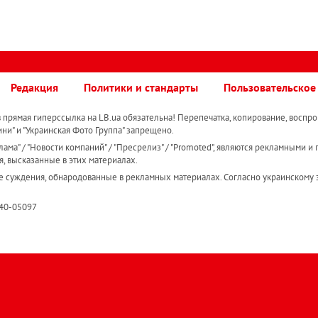
Редакция
Политики и стандарты
Пользовательское
прямая гиперссылка на LB.ua обязательна! Перепечатка, копирование, воспро
ини" и "Украинская Фото Группа" запрещено.
ама" / "Новости компаний" / "Пресрелиз" / "Promoted", являются рекламными и 
я, высказанные в этих материалах.
е суждения, обнародованные в рекламных материалах. Согласно украинскому з
R40-05097