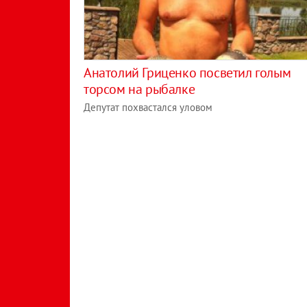
Анатолий Гриценко посветил голым
торсом на рыбалке
Депутат похвастался уловом