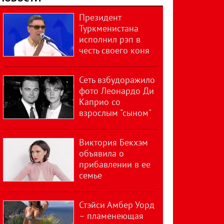
Президент
Туркменистана
исполнил рэп в
честь своего коня
Сеть взбудоражило
фото Леонардо Ди
Каприо со
взрослым "сыном"
Виктория Бекхэм
объявила о
прибавлении в ее
семье
Стэйси Амбер Уорд
– пламенеющая