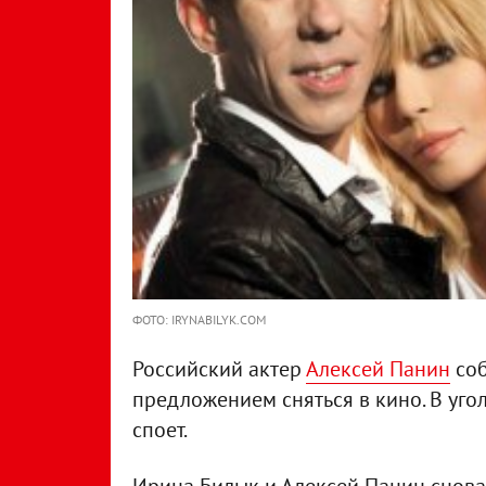
ФОТО: IRYNABILYK.COM
Российский актер
Алексей Панин
соб
предложением сняться в кино. В уг
споет.