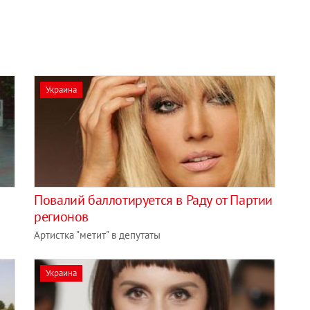
Украина
Повалий баллотируется в Раду от Партии
регионов
Артистка "метит" в депутаты
Украина