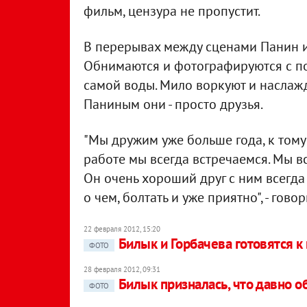
фильм, цензура не пропустит.
В перерывах между сценами Панин и
Обнимаются и фотографируются с по
самой воды. Мило воркуют и наслажд
Паниным они - просто друзья.
"Мы дружим уже больше года, к тому 
работе мы всегда встречаемся. Мы вс
Он очень хороший друг с ним всегда
о чем, болтать и уже приятно", - гово
22 февраля 2012, 15:20
Билык и Горбачева готовятся к 
ФОТО
28 февраля 2012, 09:31
Билык призналась, что давно 
ФОТО