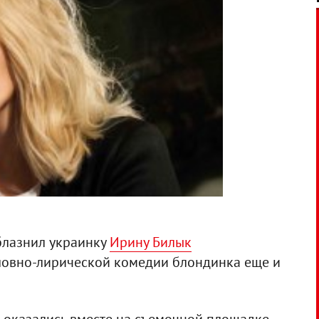
лазнил украинку
Ирину Билык
оловно-лирической комедии блондинка еще и