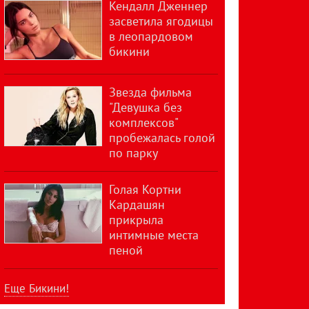
Кендалл Дженнер
засветила ягодицы
в леопардовом
бикини
Звезда фильма
"Девушка без
комплексов"
пробежалась голой
по парку
Голая Кортни
Кардашян
прикрыла
интимные места
пеной
Еще Бикини!