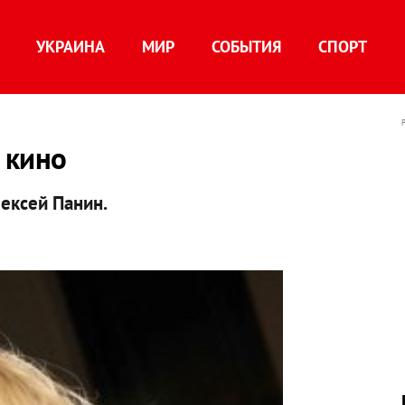
УКРАИНА
МИР
СОБЫТИЯ
СПОРТ
 кино
ексей Панин.