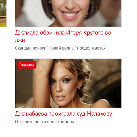
Джамала обвинила Игоря Крутого во
лжи
Скандал вокруг "Новой волны" продолжается
Украина
Джанабаева проиграла суд Малахову
О защите чести и достоинства