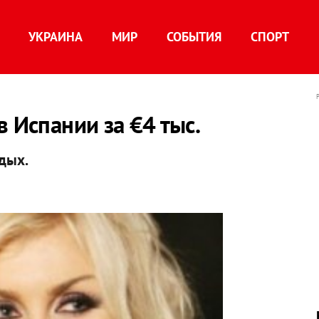
УКРАИНА
МИР
СОБЫТИЯ
СПОРТ
 Испании за €4 тыс.
тдых.