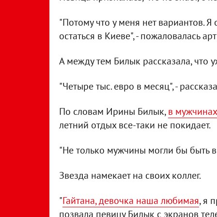
"Потому что у меня нет вариантов. Я
остаться в Киеве", - пожаловалась арт
А между тем Билык рассказала, что 
"Четыре тыс. евро в месяц", - расска
По словам Ирины Билык,
в мужчинах
летний отдых все-таки не покидает.
"Не только мужчины могли бы быть в
Звезда намекает на своих коллег.
"
Гайтана, девочка наша любимая
, я 
позвала певицу Билык с экранов тел