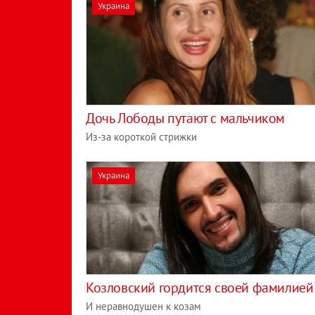
Украина
Дочь Лободы путают с мальчиком
Из-за короткой стрижки
Украина
Козловский гордится своей фамилией
И неравнодушен к козам