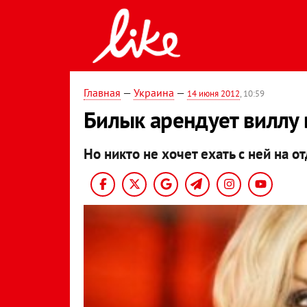
Главная
—
Украина
—
14 июня 2012
, 10:59
Билык арендует виллу в
Но никто не хочет ехать с ней на о