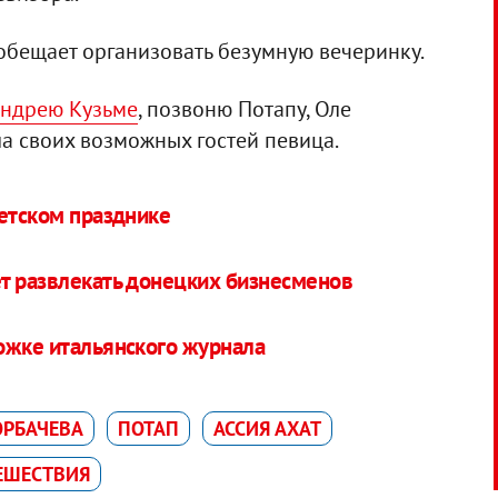
обещает организовать безумную вечеринку.
ндрею Кузьме
, позвоню Потапу, Оле
ила своих возможных гостей певица.
детском празднике
т развлекать донецких бизнесменов
ожке итальянского журнала
ОРБАЧЕВА
ПОТАП
АССИЯ АХАТ
ЕШЕСТВИЯ