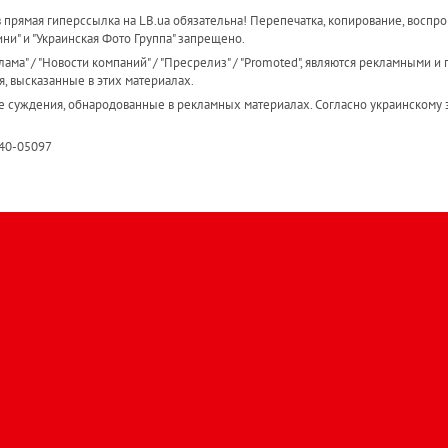
прямая гиперссылка на LB.ua обязательна! Перепечатка, копирование, воспро
ини" и "Украинская Фото Группа" запрещено.
ама" / "Новости компаний" / "Пресрелиз" / "Promoted", являются рекламными и 
я, высказанные в этих материалах.
е суждения, обнародованные в рекламных материалах. Согласно украинскому з
R40-05097