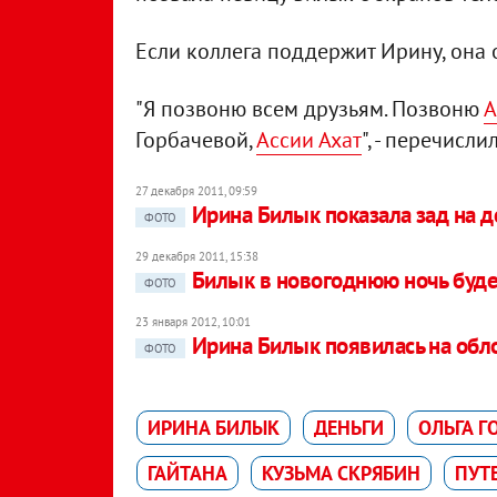
Если коллега поддержит Ирину, она 
"Я позвоню всем друзьям. Позвоню
А
Горбачевой,
Ассии Ахат
", - перечисл
27 декабря 2011, 09:59
Ирина Билык показала зад на 
ФОТО
29 декабря 2011, 15:38
Билык в новогоднюю ночь буде
ФОТО
23 января 2012, 10:01
Ирина Билык появилась на обл
ФОТО
ИРИНА БИЛЫК
ДЕНЬГИ
ОЛЬГА Г
ГАЙТАНА
КУЗЬМА СКРЯБИН
ПУТ