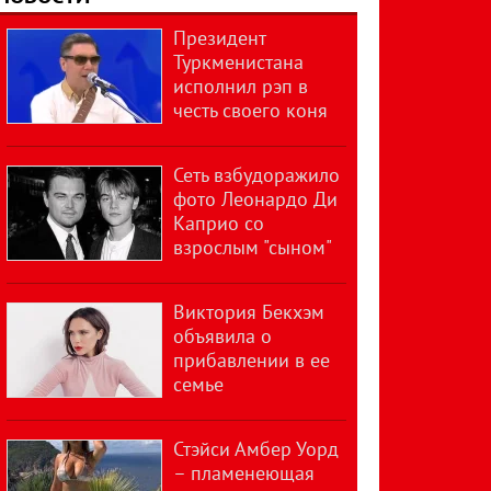
Президент
Туркменистана
исполнил рэп в
честь своего коня
Сеть взбудоражило
фото Леонардо Ди
Каприо со
взрослым "сыном"
Виктория Бекхэм
объявила о
прибавлении в ее
семье
Стэйси Амбер Уорд
– пламенеющая