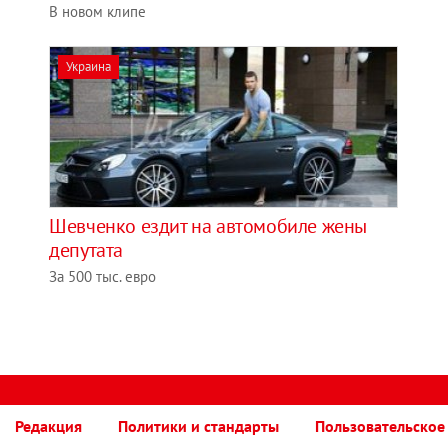
В новом клипе
Украина
Шевченко ездит на автомобиле жены
депутата
За 500 тыс. евро
Редакция
Политики и стандарты
Пользовательское