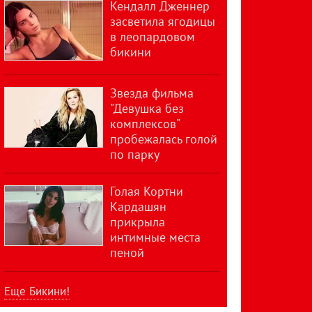
Кендалл Дженнер
засветила ягодицы
в леопардовом
бикини
Звезда фильма
"Девушка без
комплексов"
пробежалась голой
по парку
Голая Кортни
Кардашян
прикрыла
интимные места
пеной
Еще Бикини!