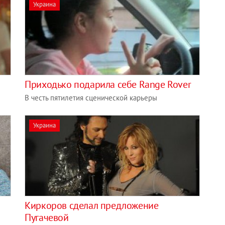
Украина
Приходько подарила себе Range Rover
В честь пятилетия сценической карьеры
Украина
Киркоров сделал предложение
Пугачевой