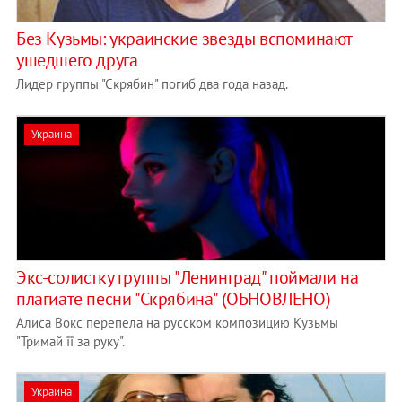
Без Кузьмы: украинские звезды вспоминают
ушедшего друга
Лидер группы "Скрябин" погиб два года назад.
Украина
Экс-солистку группы "Ленинград" поймали на
плагиате песни "Скрябина" (ОБНОВЛЕНО)
Алиса Вокс перепела на русском композицию Кузьмы
"Тримай її за руку".
Украина