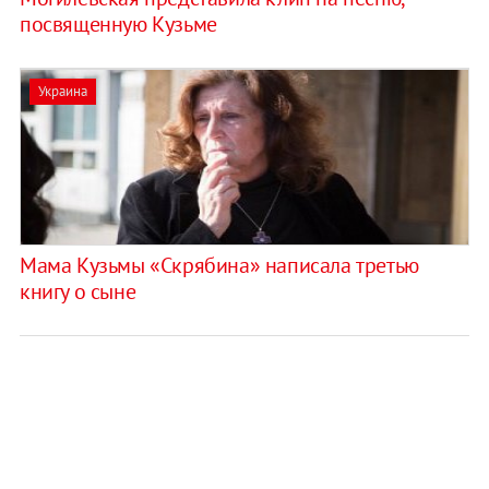
посвященную Кузьме
Украина
Мама Кузьмы «Скрябина» написала третью
книгу о сыне