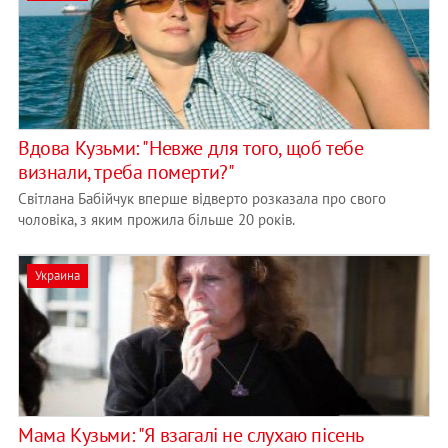
Вдова Кузьми: "Невже для того, щоб тебе
визнали, треба померти?"
Світлана Бабійчук вперше відверто розказала про свого
чоловіка, з яким прожила більше 20 років.
Украина
Мама Кузьми: "Я взагалі не слухаю пісень