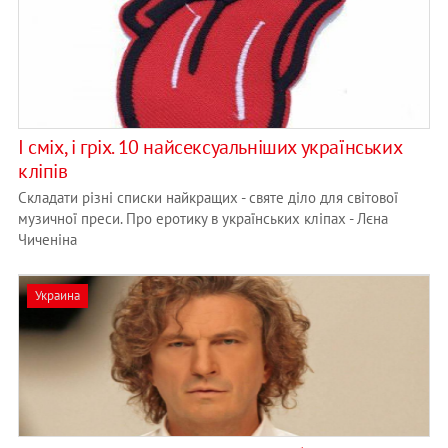
І сміх, і гріх. 10 найсексуальніших українських
кліпів
Складати різні списки найкращих - святе діло для світової
музичної преси. Про еротику в українських кліпах - Лєна
Чиченіна
Украина