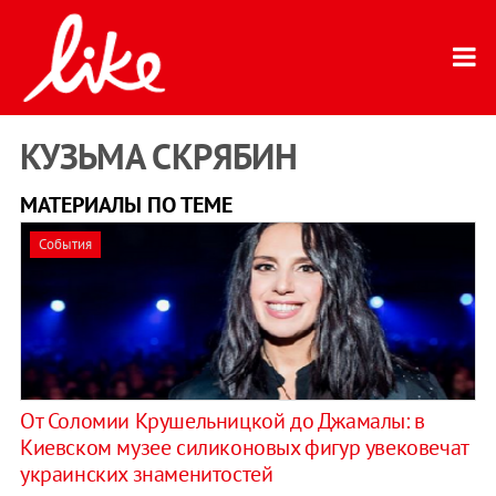
КУЗЬМА СКРЯБИН
МАТЕРИАЛЫ ПО ТЕМЕ
События
​От Соломии Крушельницкой до Джамалы: в
Киевском музее силиконовых фигур увековечат
украинских знаменитостей