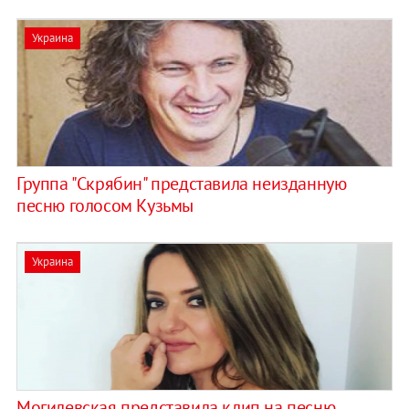
Украина
Группа "Скрябин" представила неизданную
песню голосом Кузьмы
Украина
Могилевская представила клип на песню,