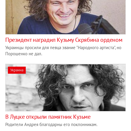
Президент наградил Кузьму Скрябина орденом
Украинцы просили для певца звание "Народного артиста", но
Порошенко не дал.
Украина
В Луцке открыли памятник Кузьме
Родители Андрея благодарны его поклонникам.