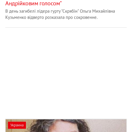
Андрійковим голосом"
В день загибелі лідера гурту "Скрябін" Ольга Михайлівна
Кузьменко відверто розказала про сокровенне.
Украина