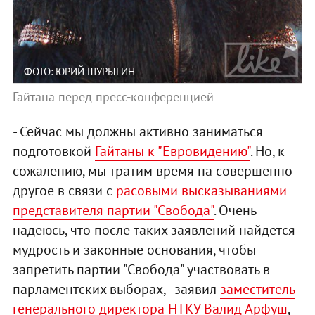
ФОТО: ЮРИЙ ШУРЫГИН
Гайтана перед пресс-конференцией
- Сейчас мы должны активно заниматься
подготовкой
Гайтаны к "Евровидению"
. Но, к
сожалению, мы тратим время на совершенно
другое в связи с
расовыми высказываниями
представителя партии "Свобода"
. Очень
надеюсь, что после таких заявлений найдется
мудрость и законные основания, чтобы
запретить партии "Свобода" участвовать в
парламентских выборах, - заявил
заместитель
генерального директора НТКУ Валид Арфуш
,