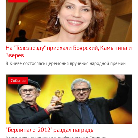
На "Телезвезду" приехали Боярский, Камынина и
Зверев
В Киеве состоялась церемония вручения народной премии
События
"Берлинале-2012" раздал награды
Итоги международного кинофестиваля в Берлине