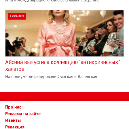
События
Айсина выпустила коллекцию "антикризисных"
халатов
На подиуме дефилировали Сумская и Валевская
Про нас
Реклама на сайте
Ивенты
Редакция