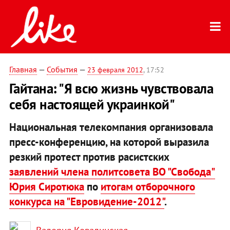
Главная
—
События
—
23 февраля 2012
, 17:52
Гайтана: "Я всю жизнь чувствовала
себя настоящей украинкой"
Национальная телекомпания организовала
пресс-конференцию, на которой выразила
резкий протест против расистских
заявлений члена политсовета ВО "Свобода"
Юрия Сиротюка
по
итогам отборочного
конкурса на "Евровидение-2012"
.