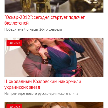
"Оскар-2012": сегодня стартует подсчет
бюллетеней
Победителей огласят 26-го февраля
События
Шоколадным Козловским накормили
украинских звезд
На премьере нового русско-армянского клипа
События