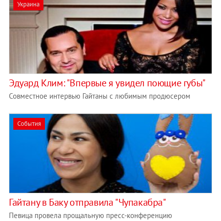
Украина
Эдуард Клим: "Впервые я увидел поющие губы"
Совместное интервью Гайтаны с любимым продюсером
События
Гайтану в Баку отправила "Чупакабра"
Певица провела прощальную пресс-конференцию