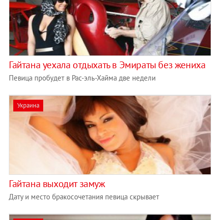
Гайтана уехала отдыхать в Эмираты без жениха
Певица пробудет в Рас-эль-Хайма две недели
Украина
Гайтана выходит замуж
Дату и место бракосочетания певица скрывает