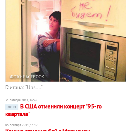
ФОТО: FACEBOOK
Гайтана: "Ups...."
31 октября 2011, 16:26
В США отменили концерт "95-го
ФОТО
квартала"
05 декабря 2011, 15:17