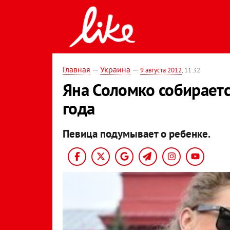
Главная
—
Украина
—
9 августа 2012
, 11:32
Яна Соломко собирает
года
Певица подумывает о ребенке.