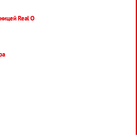
тницей Real O
ра