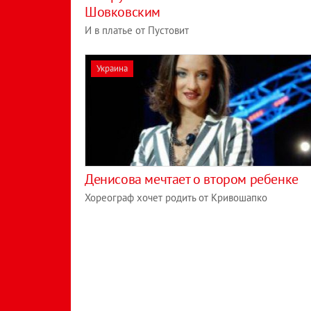
Шовковским
И в платье от Пустовит
Украина
Денисова мечтает о втором ребенке
Хореограф хочет родить от Кривошапко