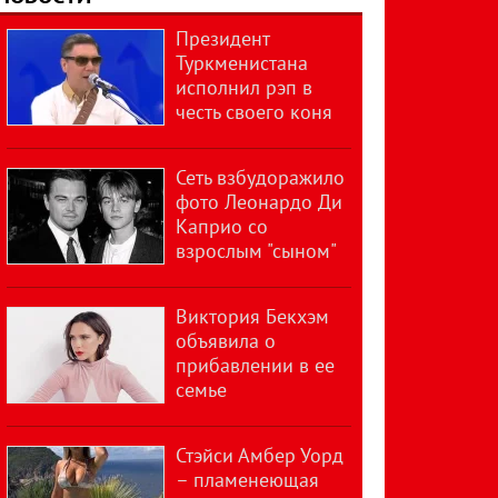
Президент
Туркменистана
исполнил рэп в
честь своего коня
Сеть взбудоражило
фото Леонардо Ди
Каприо со
взрослым "сыном"
Виктория Бекхэм
объявила о
прибавлении в ее
семье
Стэйси Амбер Уорд
– пламенеющая