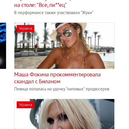
на столе: "Все, пи**ец"
В перформансе также участвовали "Жуки"
Украина
Маша Фокина прокомментировала
скандал с Биланом
Певица попалась на удочку "липовых" продюсеров
Украина