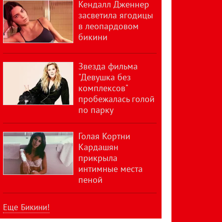
Кендалл Дженнер
засветила ягодицы
в леопардовом
бикини
Звезда фильма
"Девушка без
комплексов"
пробежалась голой
по парку
Голая Кортни
Кардашян
прикрыла
интимные места
пеной
Еще Бикини!