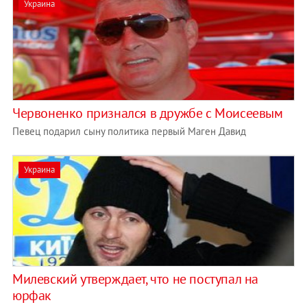
Украина
Червоненко признался в дружбе с Моисеевым
Певец подарил сыну политика первый Маген Давид
Украина
Милевский утверждает, что не поступал на
юрфак