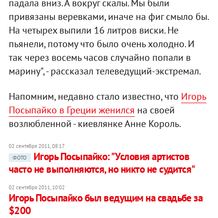
падала вниз. А вокруг скалы. Мы были
привязаны веревками, иначе на фиг смыло бы.
На четырех выпили 16 литров виски. Не
пьянели, потому что было очень холодно. И
так через восемь часов случайно попали в
марину", - рассказал телеведущий-экстремал.
Напомним, недавно стало известно, что
Игорь
Посыпайко в Греции женился
на своей
возлюбленной - киевлянке Анне Король.
02 сентября 2011, 08:17
Игорь Посыпайко: "Условия артистов
ФОТО
часто не выполняются, но никто не судится"
02 сентября 2011, 10:02
Игорь Посыпайко был ведущим на свадьбе за
$200