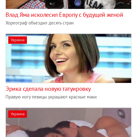
Влад Яма исколесил Европу с будущей женой
Хореограф объездил десять стран
Украина
Эрика сделала новую татуировку
Правую ногу певицы украшают красные маки
Украина