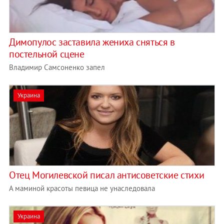
Димопулос заставила жениха сняться в
постельной сцене
Владимир Самсоненко запел
Украина
Отец Могилевской писал антисоветские стихи
А маминой красоты певица не унаследовала
Украина