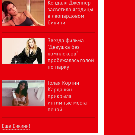
Кендалл Дженнер
засветила ягодицы
в леопардовом
бикини
Звезда фильма
"Девушка без
комплексов"
пробежалась голой
по парку
Голая Кортни
Кардашян
прикрыла
интимные места
пеной
Еще Бикини!