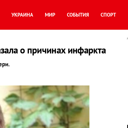
УКРАИНА
МИР
СОБЫТИЯ
СПОРТ
зала о причинах инфаркта
ери.