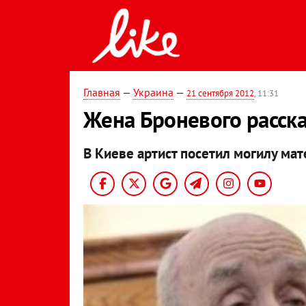
Главная
—
Украина
—
21 сентября 2012
, 11:31
Жена Броневого расска
В Киеве артист посетил могилу мат