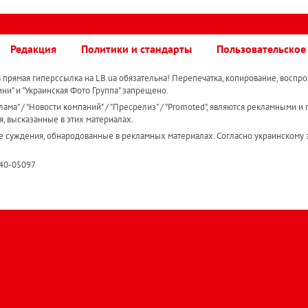
Редакция
Политики и стандарты
Пользовательское
прямая гиперссылка на LB.ua обязательна! Перепечатка, копирование, воспро
ини" и "Украинская Фото Группа" запрещено.
ама" / "Новости компаний" / "Пресрелиз" / "Promoted", являются рекламными и 
я, высказанные в этих материалах.
е суждения, обнародованные в рекламных материалах. Согласно украинскому з
R40-05097