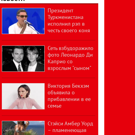
Президент
Туркменистана
исполнил рэп в
честь своего коня
Сеть взбудоражило
фото Леонардо Ди
Каприо со
взрослым "сыном"
Виктория Бекхэм
объявила о
прибавлении в ее
семье
Стэйси Амбер Уорд
– пламенеющая