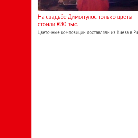
На свадьбе Димопулос только цветы
стоили €80 тыс.
Цветочные композиции доставляли из Киева в Р