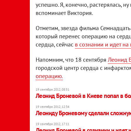
успешно. Я, конечно, растерялась, ну
вспоминает Виктория.
Отметим, звезда фильма Семнадцать
который перенес операцию на сердц
сердца, сейчас
в сознании и идет на
Напомним, что 18 сентября
Леонид 
городской центр сердца с инфаркто
операцию.
19 сентября 2012, 08:51
Леонид Броневой в Киеве попал в б
19 сентября 2012, 12:34
Леониду Броневому сделали сложну
19 сентября 2012, 17:11
Леонид Броневой в сознании и идет 