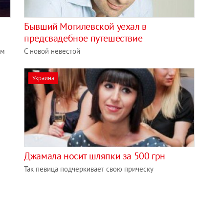
Бывший Могилевской уехал в
предсвадебное путешествие
им
С новой невестой
Украина
Джамала носит шляпки за 500 грн
Так певица подчеркивает свою прическу