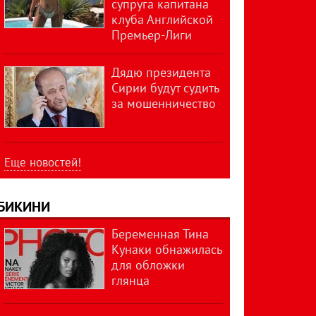
супруга капитана
клуба Английской
Премьер-Лиги
Дядю президента
Сирии будут судить
за мошенничество
Еще новостей!
БИКИНИ
Беременная Тина
Кунаки обнажилась
для обложки
глянца