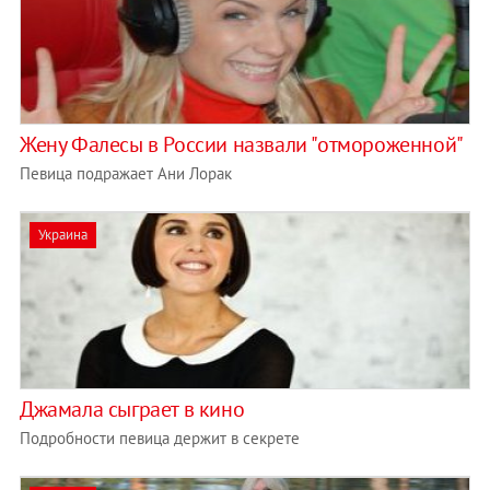
Жену Фалесы в России назвали "отмороженной"
Певица подражает Ани Лорак
Украина
Джамала сыграет в кино
Подробности певица держит в секрете