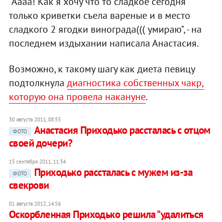
"Аааа! Как я хочу что то сладкое сегодня
только криветки съела вареные и в место
сладкого 2 ягодки винограда((( умираю", - на
последнем издыхании написала Анастасия.
Возможно, к такому шагу как диета певицу
подтолкнула
диагностика собственных чакр,
которую она провела накануне
.
30 августа 2011, 08:55
Анастасия Приходько рассталась с отцом
ФОТО
своей дочери?
15 сентября 2011, 11:34
Приходько рассталась с мужем из-за
ФОТО
свекрови
01 августа 2012, 14:56
Оскорбленная Приходько решила "удалиться