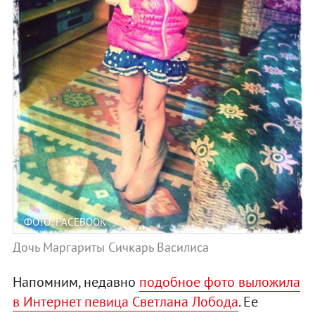
ФОТО: FACEBOOK
Дочь Маргариты Сичкарь Василиса
Напомним, недавно
подобное фото выложила
в Интернет певица Светлана Лобода
. Ее