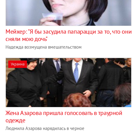
Мейхер: "Я бы засудила папарацци за то, что они
сняли мою дочь"
Надежда возмущена вмешательством
Украина
Жена Азарова пришла голосовать в траурной
одежде
Людмила Азарова нарядилась в черное