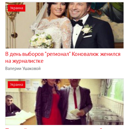
Украина
В день выборов "регионал" Коновалюк женился
на журналистке
Валерии Ушаковой
Украина