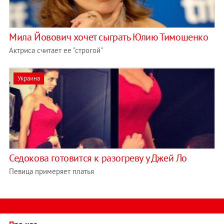
Мила Йовович хочет сыграть Юлию Тимошенко
Актриса считает ее "строгой"
Украина
Седокова готовится к разогреву у Джей Ло
Певица примеряет платья