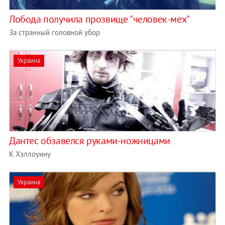
Лобода получила прозвище "человек-мех"
За странный головной убор
Украина
Дантес обзавелся руками-ножницами
К Хэллоуину
Украина