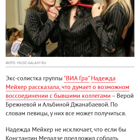
ФОТО: MUSIC-GALAXY.RU
Экс-солистка группы
"ВИА Гра"
Надежда
Мейхер рассказала, что думает о возможном
воссоединении с бывшими коллегами
– Верой
Брежневой и Альбиной Джанабаевой. По
словам певицы, у них все может получиться.
Надежда Мейхер не исключает, что если бы
Константин Меладзе предложил собрать