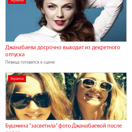
Украина
Джанабаева досрочно выходит из декретного
отпуска
Певица готовится к сцене
Украина
Бушмина "засветила" фото Джанабаевой после