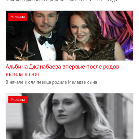
Украина
Альбина Джанабаева впервые после родов
вышла в свет
В начале июля певица родила Меладзе сына
Украина