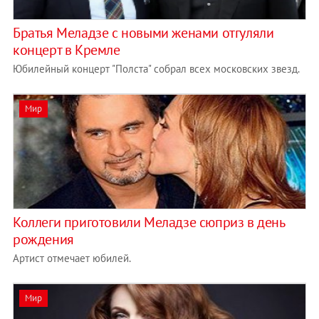
Братья Меладзе с новыми женами отгуляли
концерт в Кремле
Юбилейный концерт "Полста" собрал всех московских звезд.
Мир
Коллеги приготовили Меладзе сюприз в день
рождения
Артист отмечает юбилей.
Мир