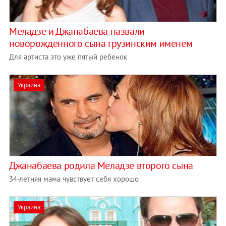
Меладзе и Джанабаева назвали
новорожденного сына грузинским именем
Для артиста это уже пятый ребенок
Украина
Джанабаева родила Меладзе второго сына
34-летняя мама чувствует себя хорошо
Украина