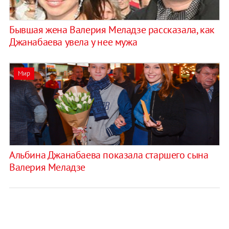
Бывшая жена Валерия Меладзе рассказала, как
Джанабаева увела у нее мужа
Мир
Альбина Джанабаева показала старшего сына
Валерия Меладзе