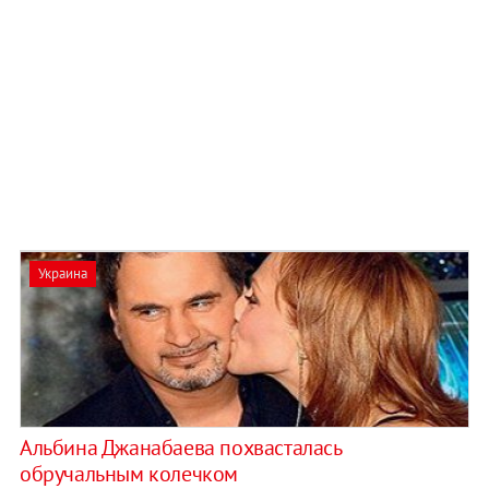
Украина
Альбина Джанабаева похвасталась
обручальным колечком