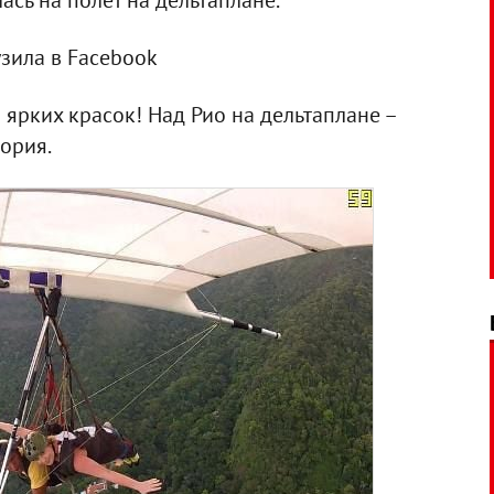
ась на полет на дельтаплане.
зила в Facebook
 ярких красок! Над Рио на дельтаплане –
ория.