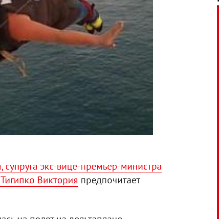
, супруга экс-вице-премьер-министра
 Тигипко Виктория
предпочитает