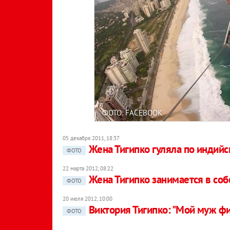
ФОТО: FACEBOOK
05 декабря 2011, 18:37
Жена Тигипко гуляла по индий
ФОТО
22 марта 2012, 08:22
Жена Тигипко занимается в со
ФОТО
20 июля 2012, 10:00
Виктория Тигипко: "Мой муж ф
ФОТО