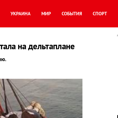
УКРАИНА
МИР
СОБЫТИЯ
СПОРТ
тала на дельтаплане
ию.