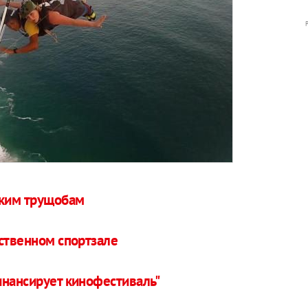
ским трущобам
бственном спортзале
инансирует кинофестиваль"