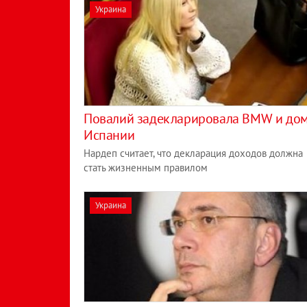
Украина
Повалий задекларировала BMW и дом
Испании
Нардеп считает, что декларация доходов должна
стать жизненным правилом
Украина