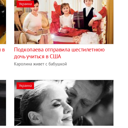
Украина
 в
Подкопаева отправила шестилетнюю
дочь учиться в США
Каролина живет с бабушкой
Украина