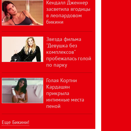
Кендалл Дженнер
засветила ягодицы
в леопардовом
бикини
Звезда фильма
"Девушка без
комплексов"
пробежалась голой
по парку
Голая Кортни
Кардашян
прикрыла
интимные места
пеной
Еще Бикини!