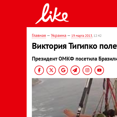
Главная
—
Украина
—
19 марта 2013
, 12:42
Виктория Тигипко поле
Президент ОМКФ посетила Бразил