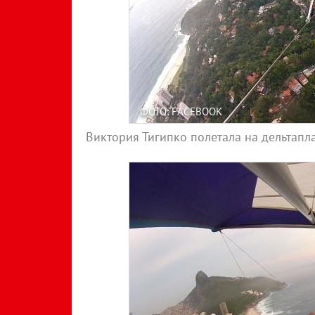
ФОТО: FACEBOOK
Виктория Тигипко полетала на дельтапл