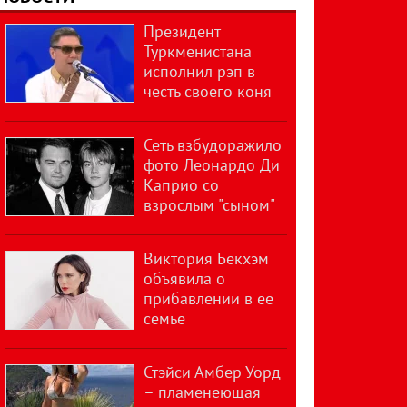
Президент
Туркменистана
исполнил рэп в
честь своего коня
Сеть взбудоражило
фото Леонардо Ди
Каприо со
взрослым "сыном"
Виктория Бекхэм
объявила о
прибавлении в ее
семье
Стэйси Амбер Уорд
– пламенеющая