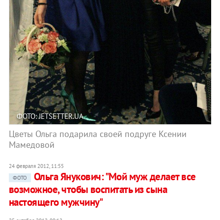
ФОТО: JETSETTER.UA
Цветы Ольга подарила своей подруге Ксении
Мамедовой
24 февраля 2012, 11:55
Ольга Янукович: "Мой муж делает все
ФОТО
возможное, чтобы воспитать из сына
настоящего мужчину"