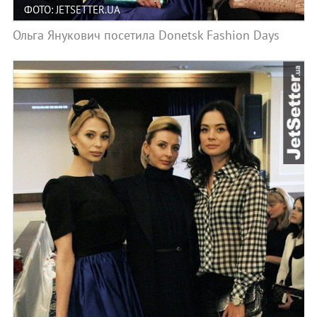
ФОТО: JETSETTER.UA
Ольга Янукович посетила Donetsk Fashion Days