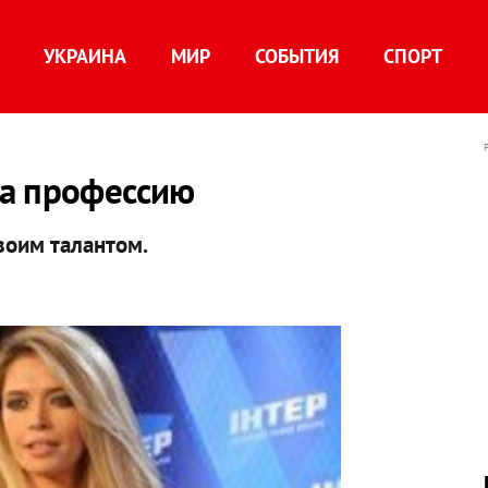
УКРАИНА
МИР
СОБЫТИЯ
СПОРТ
а профессию
воим талантом.