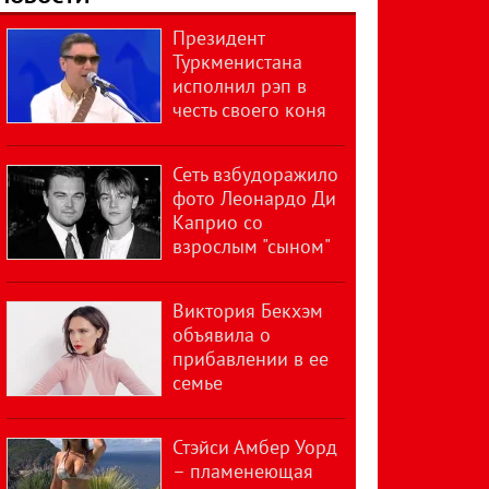
Президент
Туркменистана
исполнил рэп в
честь своего коня
Сеть взбудоражило
фото Леонардо Ди
Каприо со
взрослым "сыном"
Виктория Бекхэм
объявила о
прибавлении в ее
семье
Стэйси Амбер Уорд
– пламенеющая