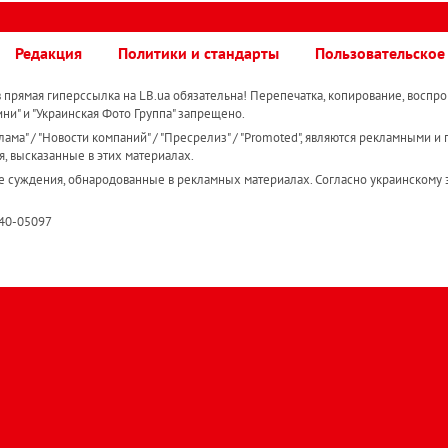
Редакция
Политики и стандарты
Пользовательское
прямая гиперссылка на LB.ua обязательна! Перепечатка, копирование, воспро
ини" и "Украинская Фото Группа" запрещено.
ама" / "Новости компаний" / "Пресрелиз" / "Promoted", являются рекламными и 
я, высказанные в этих материалах.
е суждения, обнародованные в рекламных материалах. Согласно украинскому з
R40-05097