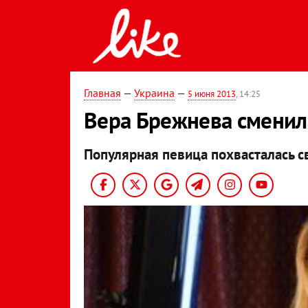
Главная
—
Украина
—
5 июня 2013
, 14:25
Вера Брежнева сменил
Популярная певица похвасталась с