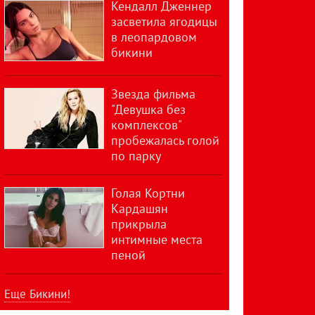
Кендалл Дженнер
засветила ягодицы
в леопардовом
бикини
Звезда фильма
"Девушка без
комплексов"
пробежалась голой
по парку
Голая Кортни
Кардашян
прикрыла
интимные места
пеной
Еще Бикини!