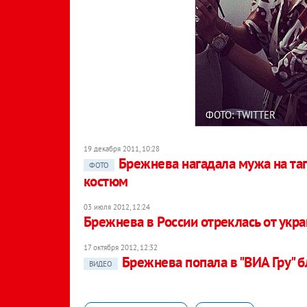
ФОТО: TWITTER
19 декабря 2011, 10:28
Брежнева нагадала мужа на тап
ФОТО
костюм
03 июля 2012, 12:24
Брежнева в России отреклась от укр
17 октября 2012, 12:32
Брежнева попала в "ВИА Гру" 
ВИДЕО