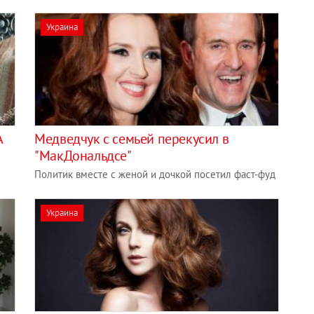
Украина
А
Медведчук с семьей перекусил в
"МакДональдсе"
Политик вместе с женой и дочкой посетил фаст-фуд
Украина