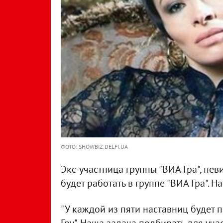
ФОТО: SHOWBIZ.DELFI.UA
Экс-участница группы "ВИА Гра", пев
будет работать в группе "ВИА Гра". Н
"У каждой из пяти наставниц будет по