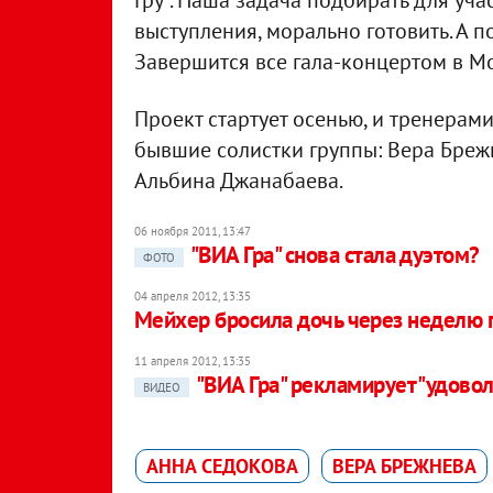
Гру". Наша задача подбирать для уча
выступления, морально готовить. А 
Завершится все гала-концертом в Мо
Проект стартует осенью, и тренерам
бывшие солистки группы: Вера Бреж
Альбина Джанабаева.
06 ноября 2011, 13:47
"ВИА Гра" снова стала дуэтом?
ФОТО
04 апреля 2012, 13:35
Мейхер бросила дочь через неделю 
11 апреля 2012, 13:35
"ВИА Гра" рекламирует "удово
ВИДЕО
АННА СЕДОКОВА
ВЕРА БРЕЖНЕВА