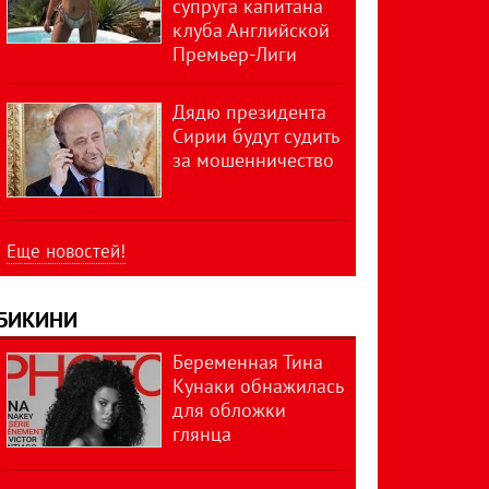
супруга капитана
клуба Английской
Премьер-Лиги
Дядю президента
Сирии будут судить
за мошенничество
Еще новостей!
БИКИНИ
Беременная Тина
Кунаки обнажилась
для обложки
глянца