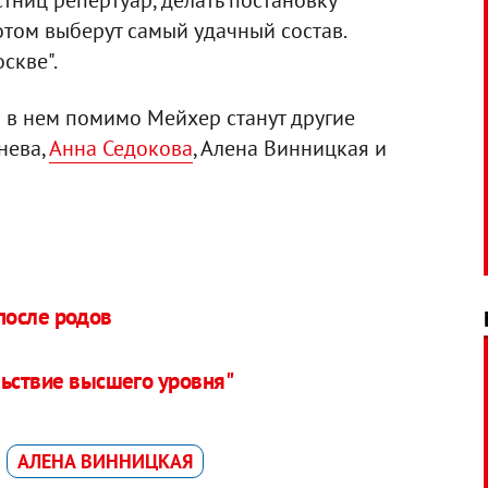
стниц репертуар, делать постановку
потом выберут самый удачный состав.
скве".
и в нем помимо Мейхер станут другие
нева,
Анна Седокова
, Алена Винницкая и
после родов
льствие высшего уровня"
АЛЕНА ВИННИЦКАЯ