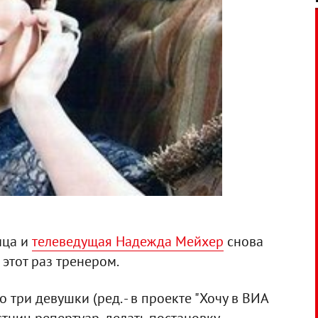
ица и
телеведущая Надежда Мейхер
снова
а этот раз тренером.
 три девушки (ред. - в проекте "Хочу в ВИА