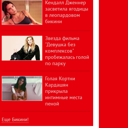
Кендалл Дженнер
засветила ягодицы
в леопардовом
бикини
Звезда фильма
"Девушка без
комплексов"
пробежалась голой
по парку
Голая Кортни
Кардашян
прикрыла
интимные места
пеной
Еще Бикини!