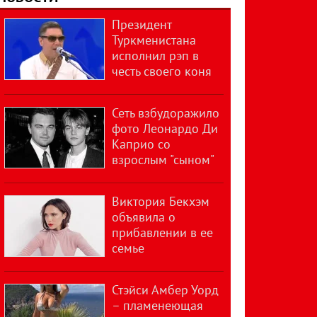
Президент
Туркменистана
исполнил рэп в
честь своего коня
Сеть взбудоражило
фото Леонардо Ди
Каприо со
взрослым "сыном"
Виктория Бекхэм
объявила о
прибавлении в ее
семье
Стэйси Амбер Уорд
– пламенеющая