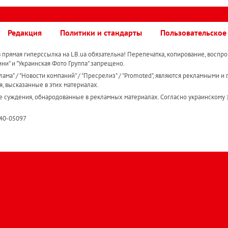
Редакция
Политики и стандарты
Пользовательское
прямая гиперссылка на LB.ua обязательна! Перепечатка, копирование, воспро
ини" и "Украинская Фото Группа" запрещено.
ама" / "Новости компаний" / "Пресрелиз" / "Promoted", являются рекламными и 
я, высказанные в этих материалах.
е суждения, обнародованные в рекламных материалах. Согласно украинскому з
R40-05097