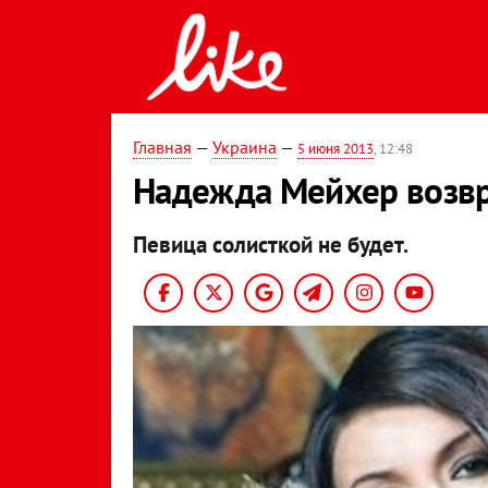
Главная
—
Украина
—
5 июня 2013
, 12:48
Надежда Мейхер возвр
Певица солисткой не будет.