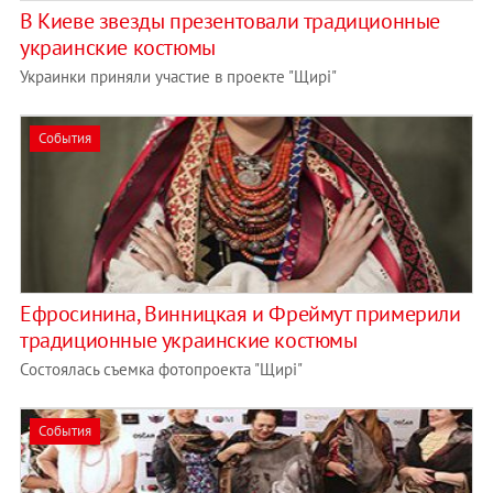
В Киеве звезды презентовали традиционные
украинские костюмы
Украинки приняли участие в проекте "Щирi"
События
Ефросинина, Винницкая и Фреймут примерили
традиционные украинские костюмы
Состоялась съемка фотопроекта "Щирі"
События