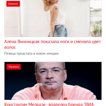
Бикини
Алена Винницкая показала ноги и сменила цвет
волос
Певица предстала в новом имидже
Украина
Константин Меладзе - владелец бренда "ВИА