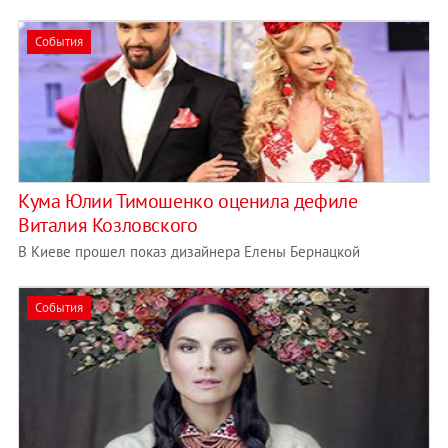
События
Кума Юлии Тимошенко оценила дефиле
Виталия Козловского
В Киеве прошел показ дизайнера Елены Бернацкой
События