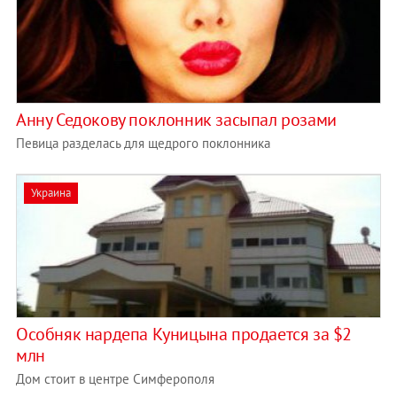
Анну Седокову поклонник засыпал розами
Певица разделась для щедрого поклонника
Украина
Особняк нардепа Куницына продается за $2
млн
Дом стоит в центре Симферополя