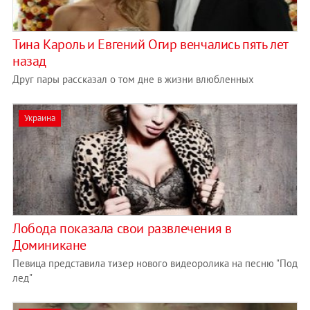
Тина Кароль и Евгений Огир венчались пять лет
назад
Друг пары рассказал о том дне в жизни влюбленных
Украина
Лобода показала свои развлечения в
Доминикане
Певица представила тизер нового видеоролика на песню "Под
лед"