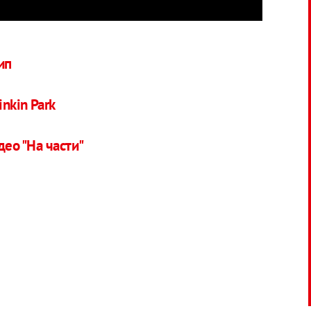
ип
nkin Park
ео "На части"