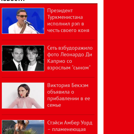
Президент
Туркменистана
исполнил рэп в
честь своего коня
Сеть взбудоражило
фото Леонардо Ди
Каприо со
взрослым "сыном"
Виктория Бекхэм
объявила о
прибавлении в ее
семье
Стэйси Амбер Уорд
– пламенеющая