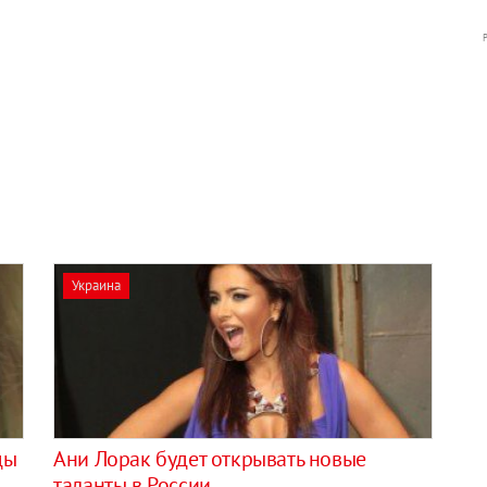
Украина
ды
Ани Лорак будет открывать новые
таланты в России