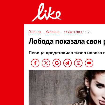
Главная
—
Украина
—
14 июня 2013
, 14:33
Лобода показала свои
Певица представила тизер нового в