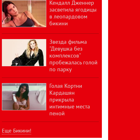
Кендалл Дженнер
засветила ягодицы
в леопардовом
бикини
Звезда фильма
"Девушка без
комплексов"
пробежалась голой
по парку
Голая Кортни
Кардашян
прикрыла
интимные места
пеной
Еще Бикини!