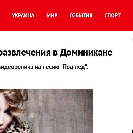
УКРАИНА
МИР
СОБЫТИЯ
СПОРТ
 развлечения в Доминикане
идеоролика на песню "Под лед".