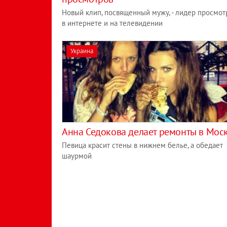
Новый клип, посвященный мужу, - лидер просмот
в интернете и на телевидении
Украина
Анна Седокова делает ремонты в Мос
Певица красит стены в нижнем белье, а обедает
шаурмой