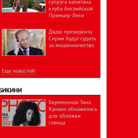
супруга капитана
клуба Английской
Премьер-Лиги
Дядю президента
Сирии будут судить
за мошенничество
Еще новостей!
БИКИНИ
Беременная Тина
Кунаки обнажилась
для обложки
глянца