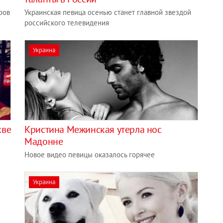
ров
Украинская певица осенью станет главной звездой
российского телевидения
Украина
кве
Кристина Межинская утерла нос
Мадонне
Новое видео певицы оказалось горячее
Украина