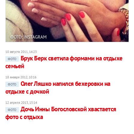
ФОТО: INSTAGRAM
10 августа 2011, 14:23
Брук Берк светила формами на отдыхе
ФОТО
семьей
18 января 2012, 10:16
Олег Ляшко напился бехеровки на
ФОТО
отдыхе с дочкой
12 апреля 2013, 15:14
Дочь Инны Богословской хвастается
ФОТО
фото с отдыха