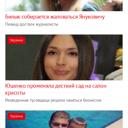
Билык собирается жаловаться Януковичу
Певицу достали журналисты
Украина
Юшенко променяла десткий сад на салон
красоты
Разведенная тусовщица решила заняться бизнесом
Украина