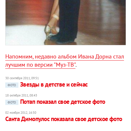
Напомним, недавно альбом Ивана Дорна стал
лучшим по версии "Муз-ТВ"
.
30 сентября 2011, 09:51
Звезды в детстве и сейчас
ФОТО
18 октября 2011, 08:43
Потап показал свое детское фото
ФОТО
02 ноября 2012, 16:50
Санта Димопулос показала свое детское фото