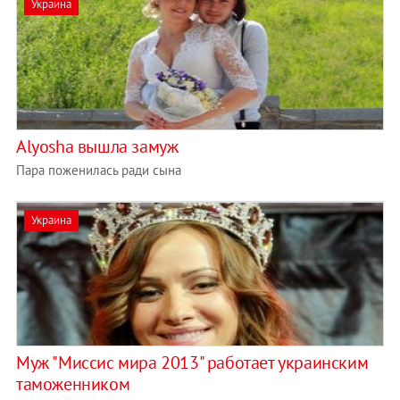
Украина
Alyosha вышла замуж
Пара поженилась ради сына
Украина
Муж "Миссис мира 2013" работает украинским
таможенником