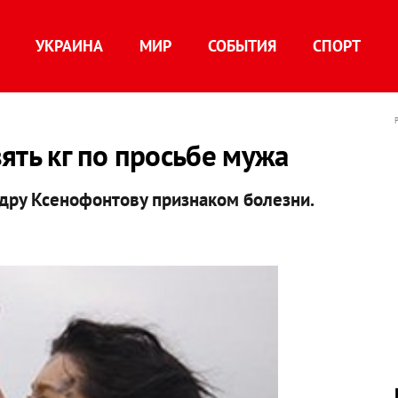
УКРАИНА
МИР
СОБЫТИЯ
СПОРТ
ять кг по просьбе мужа
дру Ксенофонтову признаком болезни.