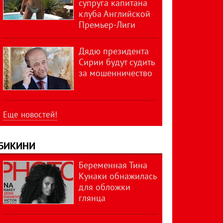
супруга капитана
клуба Английской
Премьер-Лиги
Дядю президента
Сирии будут судить
за мошенничество
Еще новостей!
БИКИНИ
Беременная Тина
Кунаки обнажилась
для обложки
глянца