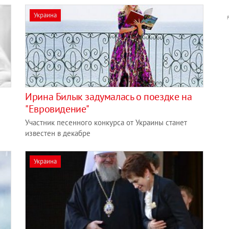
Украина
Ирина Билык задумалась о поездке на
"Евровидение"
Участник песенного конкурса от Украины станет
известен в декабре
Украина