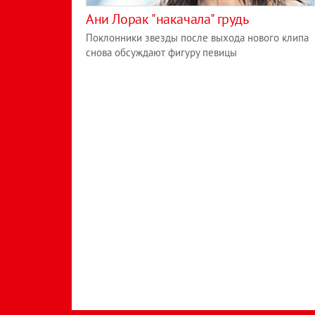
Ани Лорак "накачала" грудь
Поклонники звезды после выхода нового клипа
снова обсуждают фигуру певицы