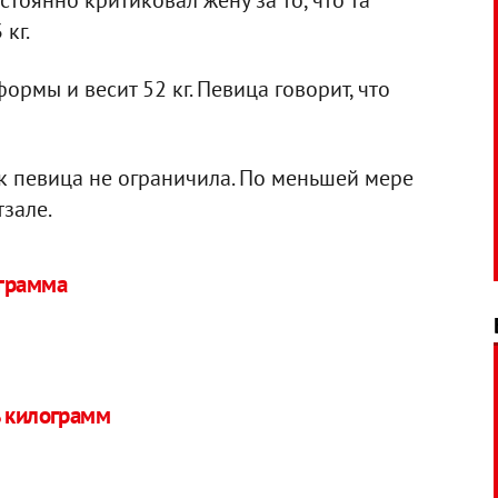
тоянно критиковал жену за то, что та
кг.
рмы и весит 52 кг. Певица говорит, что
к певица не ограничила. По меньшей мере
тзале.
ограмма
ь килограмм