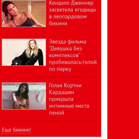
Кендалл Дженнер
засветила ягодицы
в леопардовом
бикини
Звезда фильма
"Девушка без
комплексов"
пробежалась голой
по парку
Голая Кортни
Кардашян
прикрыла
интимные места
пеной
Еще Бикини!