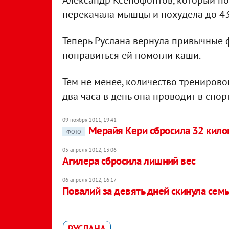
Александр Ксенофонтов, который пос
перекачала мышцы и похудела до 43 
Теперь Руслана вернула привычные фо
поправиться ей помогли каши.
Тем не менее, количество тренирово
два часа в день она проводит в спор
09 ноября 2011, 19:41
Мерайя Кери сбросила 32 кил
ФОТО
05 апреля 2012, 13:06
Агилера сбросила лишний вес
06 апреля 2012, 16:17
Повалий за девять дней скинула сем
РУСЛАНА