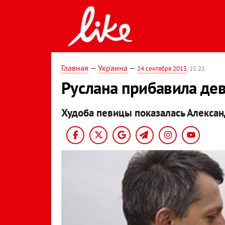
Главная
—
Украина
—
24 сентября 2013
, 15:21
Руслана прибавила дев
Худоба певицы показалась Алексан