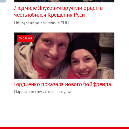
Людмиле Янукович вручили орден в
честь юбилея Крещения Руси
Первую леди наградила УПЦ
Украина
Гордиенко показала нового бойфренда
Парочка встречается с августа