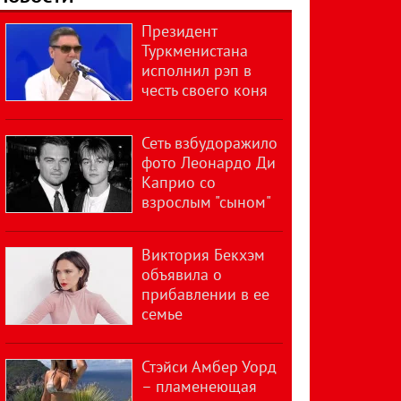
Президент
Туркменистана
исполнил рэп в
честь своего коня
Сеть взбудоражило
фото Леонардо Ди
Каприо со
взрослым "сыном"
Виктория Бекхэм
объявила о
прибавлении в ее
семье
Стэйси Амбер Уорд
– пламенеющая