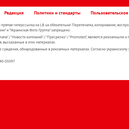
Редакция
Политики и стандарты
Пользовательское
прямая гиперссылка на LB.ua обязательна! Перепечатка, копирование, воспро
ини" и "Украинская Фото Группа" запрещено.
ама" / "Новости компаний" / "Пресрелиз" / "Promoted", являются рекламными и 
я, высказанные в этих материалах.
е суждения, обнародованные в рекламных материалах. Согласно украинскому з
R40-05097