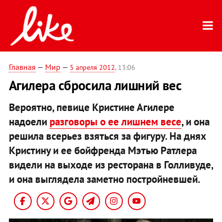
Главная
—
Мир
—
5 апреля 2012
, 13:06
Агилера сбросила лишний вес
Вероятно, певице Кристине Агилере
надоели
разговоры о ее лишнем весе
, и она
решила всерьез взяться за фигуру. На днях
Кристину и ее бойфренда Мэтью Ратлера
видели на выходе из ресторана в Голливуде,
и она выглядела заметно постройневшей.