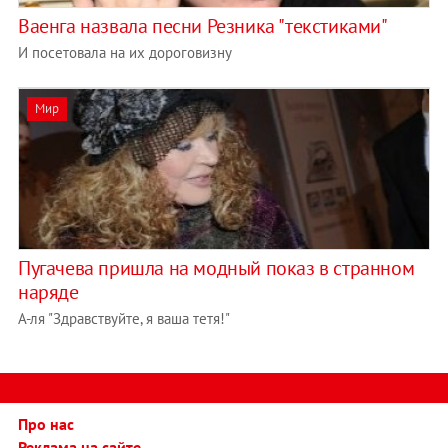
Ваенга назвала песни Резника "текстиками"
И посетовала на их дороговизну
Мир
Пугачева пришла на модный показ в странном
наряде
А-ля "Здравствуйте, я ваша тетя!"
Про нас
Реклама на сайте