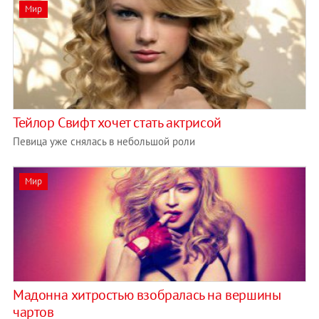
Мир
Тейлор Свифт хочет стать актрисой
Певица уже снялась в небольшой роли
Мир
Мадонна хитростью взобралась на вершины
чартов